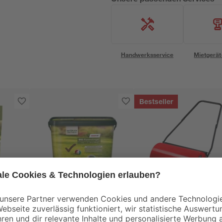
Handwerksservice
Mietgerät
Bestseller
toom
Einhell
saat
Bio-Rasendünger mit
Einhell Rasenwalze