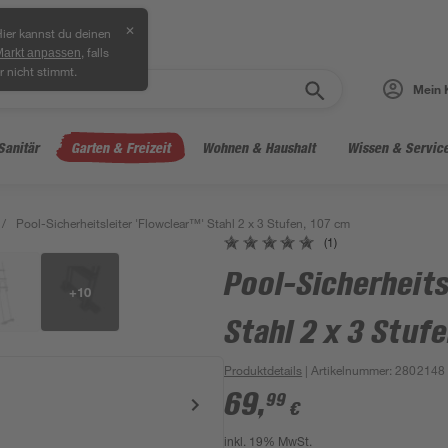
✕
ier kannst du deinen
, falls
Markt anpassen
r nicht stimmt.
Mein 
Sanitär
Garten & Freizeit
Wohnen & Haushalt
Wissen & Servic
/
Pool-Sicherheitsleiter 'Flowclear™' Stahl 2 x 3 Stufen, 107 cm
(1)
Pool-Sicherheits
+
10
Stahl 2 x 3 Stuf
Produktdetails
| Artikelnummer
:
2802148
69
,
99
€
inkl. 19% MwSt.