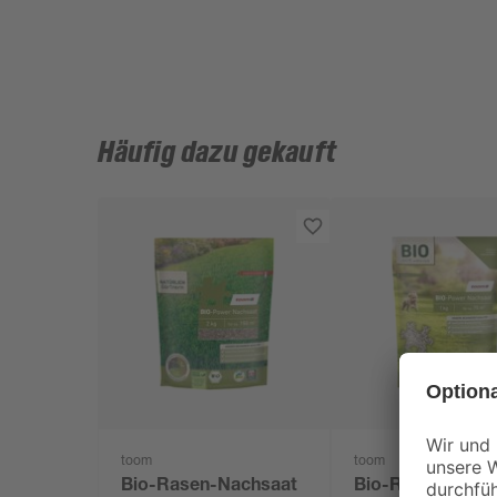
Häufig dazu gekauft
toom
toom
Bio-Rasen-Nachsaat
Bio-Rasen-Nach