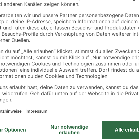
Langzeitwirkung 5 kg
GC-GR 57
22
,
85
,
99
99
€
€
4,60 € / Kilogramm
Die Pool-Sicherheitsleiter 'Flowc
g
Aufstellpool. Durch die robuste S
ist die Sicherheitsleiter besonder
Kinder unbeaufsichtigt in den Poo