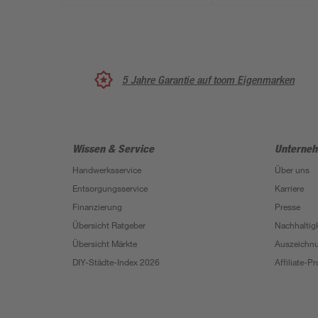
5 Jahre Garantie auf toom Eigenmarken
Wissen & Service
Unterne
Handwerksservice
Über uns
Entsorgungsservice
Karriere
Finanzierung
Presse
Übersicht Ratgeber
Nachhaltigk
Übersicht Märkte
Auszeichn
DIY-Städte-Index 2026
Affiliate-