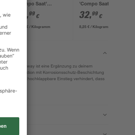
'Compo Saat'
'Compo Saat' 4 kg
Saat/Dünger 2,2 kg
49
,
32
,
99
99
€
€
22,72 € / Kilogramm
8,25 € / Kilogramm
lear™' von Bestway ist eine Ergänzung zu deinem
tahlrohrkonstruktion mit Korrosionsschutz-Beschichtung
s langlebig. Der hochklappbare Einstieg verhindert, dass
l gelangen.