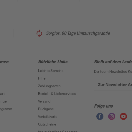
Sorglos, 90 Tage Umtauschgarantie
hmen
Nützliche Links
Bleib auf dem Lauf
Leichte Sprache
Der toom Newsletter: K
Hilfe
Zur Newsletter 
Zahlungsarten
eit
Bestell- & Lieferservices
ungen
Versand
Folge uns
Programm
Rückgabe
Vorteilskarte
Gutscheine
Verkaufsoffene Sonntage