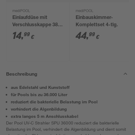
mediPOOL
mediPOOL
Einlaufdüse mit
Einbauskimmer-
Verschlusskappe 38
Komplettset 4-tlg.
mm
14
,
44
,
99
99
€
€
Beschreibung
aus Edelstahl und Kunststoff
für Pools bis zu 36.000 Liter
reduziert die bakterielle Belastung im Pool
verhindert die Algenbildung
extra langes 5 m Anschlusskabel
Der Pool UV-C Strahler SPU 36000 reduziert die bakterielle
Belastung im Pool, verhindert die Algenbildung und dient somit