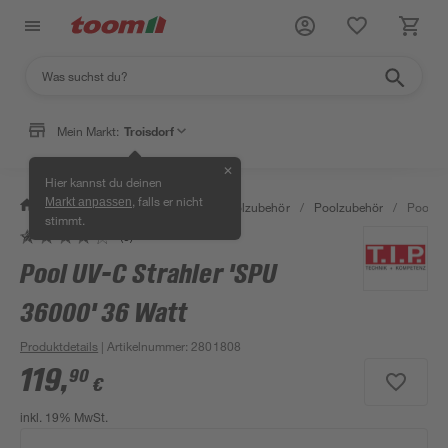
Mein Markt:
Troisdorf
✕
Hier kannst du deinen
, falls er nicht
Markt anpassen
/
Garten & Freizeit
/
Pools & Poolzubehör
/
Poolzubehör
/
Pool UV
stimmt.
(6)
Pool UV-C Strahler 'SPU
36000' 36 Watt
Produktdetails
| Artikelnummer
:
2801808
119
,
90
€
inkl. 19% MwSt.