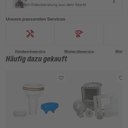
Sofort-Videoberatung aus dem Markt
Unsere passenden Services
Handwerksservice
Mietgeräteservice
Miettra
Häufig dazu gekauft