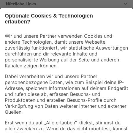
Nützliche Links
Bleib auf dem Laufenden mit unserem Newsletter
Der toom Newsletter: Keine Angebote und Aktionen mehr verpassen!
Zur Newsletter Anmeldung
Folge uns
Zahlungsarten
Versandarten
Sicher einkaufen