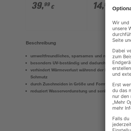
Kartuschenfilteranlage,
39
,
14
,
99
99
€
€
4-teilig
Beschreibung
umweltfreundliches, sparsames und nachhaltiges 
besonders UV-beständig und dadurch langlebig
verhindert Wärmeverlust während der Nacht und sc
Schmutz
durch Zuschneiden in Größe und Form veränderbar
reduziert Wasserverdunstung und senkt dadurch d