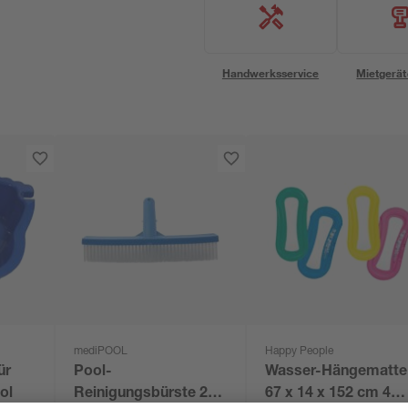
Handwerksservice
Mietgerät
mediPOOL
Happy People
ür
Pool-
Wasser-Hängematte
ol
Reinigungsbürste 25
67 x 14 x 152 cm 4