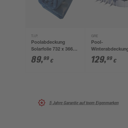
T.I.P.
GRE
Poolabdeckung
Pool-
Solarfolie 732 x 366
Winterabdeckun
cm blau
schwarz 410 x 6
89
,
129
,
99
99
€
€
5 Jahre Garantie auf toom Eigenmarken