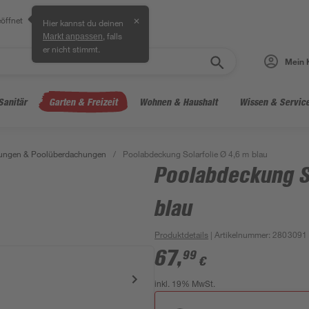
öffnet
✕
Hier kannst du deinen
, falls
Markt anpassen
er nicht stimmt.
Mein 
Sanitär
Garten & Freizeit
Wohnen & Haushalt
Wissen & Servic
ungen & Poolüberdachungen
/
Poolabdeckung Solarfolie Ø 4,6 m blau
Poolabdeckung S
blau
Produktdetails
| Artikelnummer
:
2803091
67
,
99
€
inkl. 19% MwSt.