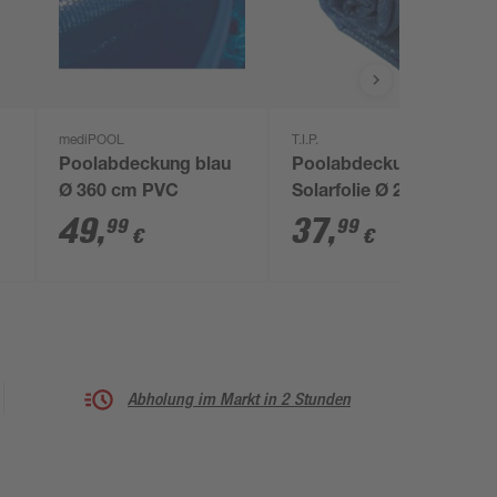
mediPOOL
T.I.P.
Poolabdeckung blau
Poolabdeckung
Ø 360 cm PVC
Solarfolie Ø 2,9 m
blau
49
,
37
,
99
99
€
€
Abholung im Markt in 2 Stunden