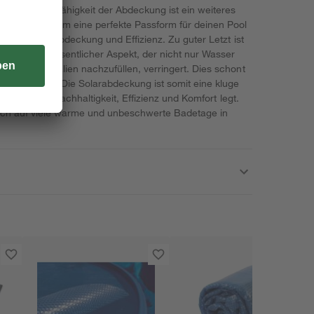
e Anpassungsfähigkeit der Abdeckung ist ein weiteres
zuschneiden, um eine perfekte Passform für deinen Pool
ine optimale Abdeckung und Effizienz. Zu guter Letzt ist
stung ein wesentlicher Aspekt, der nicht nur Wasser
keit, Chemikalien nachzufüllen, verringert. Dies schont
 Geldbeutel. Die Solarabdeckung ist somit eine kluge
der Wert auf Nachhaltigkeit, Effizienz und Komfort legt.
ich auf viele warme und unbeschwerte Badetage in