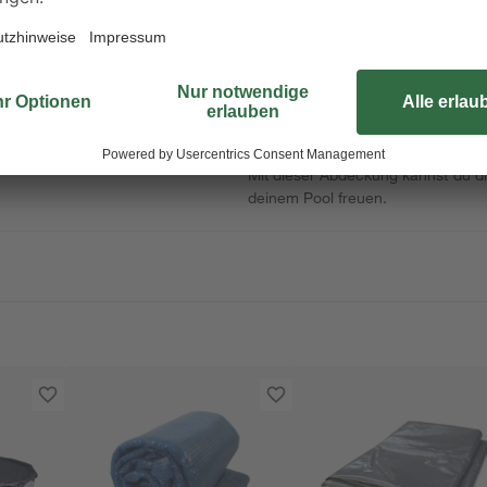
Mühe bei der Poolpflege spart. Di
Highlight. Du kannst sie mühelos 
zu gewährleisten. Dies sorgt für e
die Reduzierung der Wasserverdun
spart, sondern auch die Notwendig
sowohl die Umwelt als auch deinen
Investition für jeden Poolbesitzer, 
Mit dieser Abdeckung kannst du d
deinem Pool freuen.