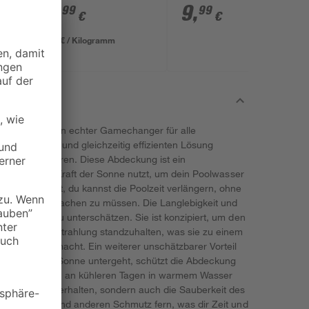
die Poolpflege
g/250 g Tabletten
16
,
9
,
99
99
€
€
16,99 € / Kilogramm
ndpools ist ein echter Gamechanger für alle
tfreundlichen und gleichzeitig effizienten Lösung
 zu maximieren. Diese Abdeckung ist ein
esign, das die Kraft der Sonne nutzt, um dein Poolwasser
 Das bedeutet, du kannst die Poolzeit verlängern, ohne
ergiekosten machen zu müssen. Die Langlebigkeit und
sind nicht zu unterschätzen. Sie ist konzipiert, um den
n Sonneneinstrahlung standzuhalten, was sie zu einem
oolabenteuer macht. Ein weiterer unschätzbarer Vorteil
sts. Wenn die Sonne untergeht, schützt die Abdeckung
odass du auch an kühleren Tagen in warmem Wasser
Wärme bleibt erhalten, sondern auch die Sauberkeit des
ten, Blätter und anderen Schmutz fern, was dir Zeit und