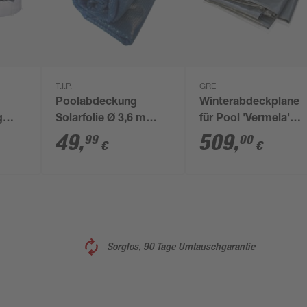
T.I.P.
GRE
Poolabdeckung
Winterabdeckplane
g
Solarfolie Ø 3,6 m
für Pool 'Vermela'
10 cm
blau
grau 512 x 712 cm
49
,
509
,
99
00
€
€
Sorglos, 90 Tage Umtauschgarantie