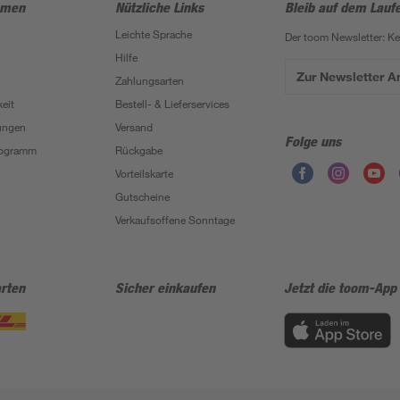
hmen
Nützliche Links
Bleib auf dem Lauf
Leichte Sprache
Der toom Newsletter: K
Hilfe
Zur Newsletter 
Zahlungsarten
eit
Bestell- & Lieferservices
ungen
Versand
Folge uns
Programm
Rückgabe
Vorteilskarte
Gutscheine
Verkaufsoffene Sonntage
rten
Sicher einkaufen
Jetzt die toom-App