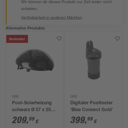
Wir können dir dieses Produkt zur Zeit leider nicht
anbieten.
Verfügbarkeit in anderen Märkten
Alternative Produkte
Bestseller
GRE
GRE
Pool-Solarheizung
Digitaler Pooltester
schwarz Ø 57 x 25
'Blue Connect Gold'
cm
209
,
399
,
99
99
€
€