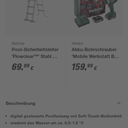
Bestway
Metabo
Pool-Sicherheitsleiter
Akku-Bohrschrauber
'Flowclear™' Stahl 2 x
'Mobile Werkstatt BS
3 Stufen, 107 cm
18 V' inkl. 2 Akkus,
69
,
159
,
99
99
€
€
Ladegerät und Koffer
Beschreibung
digital gesteuerte Poolheizung mit Soft-Touch-Bedienfeld
erwärmt das Wasser um ca. 0,5-1,5 °C