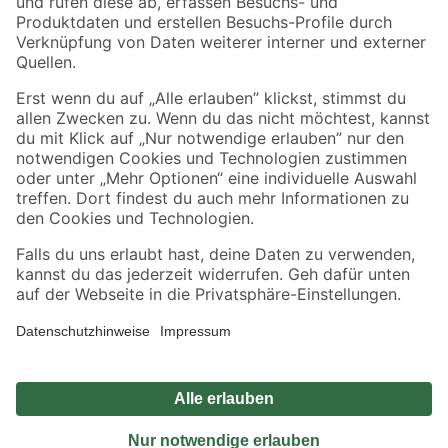
Sicher einkaufen
Jetzt die toom-App herunterladen
Alle Preisangaben in EUR inkl. gesetzl. MwSt.. Die dargestellten Angebote sind unter
Umständen nicht in allen Märkten verfügbar. Die angegebenen Verfügbarkeiten beziehen
sich auf den unter "Mein Markt" ausgewählten toom Baumarkt. Alle Angebote und
Produkte nur solange der Vorrat reicht.
*Paketversand ab 59 € versandkostenfrei, gilt nicht für Artikel mit Speditionsversand, hier
fallen zusätzliche Versandkosten an.
Datenschutz
Privatsphäre
Impressum
AGB
Nutzungsbedingungen
Widerrufsrecht
Vertrag widerrufen
Barrierefreiheit