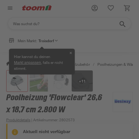
Mein Markt:
Troisdorf
✕
Hier kannst du deinen
, falls er nicht
Markt anpassen
/
Garten & Freizeit
/
Pools & Poolzubehör
/
Poolheizungen & Wärm
stimmt.
+
11
Poolheizung 'Flowclear' 26,6
x 18,7 cm 2.800 W
Produktdetails
| Artikelnummer
:
2802573
Aktuell nicht verfügbar