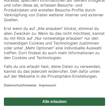
Zahlungsarten
Versandarten
Sicher einkaufen
Jetzt die toom-App herunterladen
Alle Preisangaben in EUR inkl. gesetzl. MwSt.. Die dargestellten Angebote sind unter
Umständen nicht in allen Märkten verfügbar. Die angegebenen Verfügbarkeiten beziehen
sich auf den unter "Mein Markt" ausgewählten toom Baumarkt. Alle Angebote und
Produkte nur solange der Vorrat reicht.
*Paketversand ab 59 € versandkostenfrei, gilt nicht für Artikel mit Speditionsversand, hier
fallen zusätzliche Versandkosten an.
Datenschutz
Privatsphäre
Impressum
AGB
Nutzungsbedingungen
Widerrufsrecht
Vertrag widerrufen