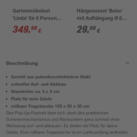
Gartenmöbelset
Hängesessel 'Boho'
'Linda' für 6 Personen
mit Aufhängung Ø 80
Aluminium
x 125 cm
349
,
29
,
99
99
€
€
Beschreibung
Gestell aus pulverbeschichtetem Stahl
schneller Auf- und Abbbau
Standrohre ca. 3 x 3 cm
Platz für viele Gäste
rollbare Tragetasche 155 x 50 x 30 cm
Das Pop-Up-Festzelt lässt sich dank des praktischen
Scherenmechanismus und Klicksystem ganz schnell ohne
Werkzeug auf- und abbauen. Es bietet viel Platz für deine
Gäste. Eine rollbare Tragetasche ist im Lieferumfang enthalten.