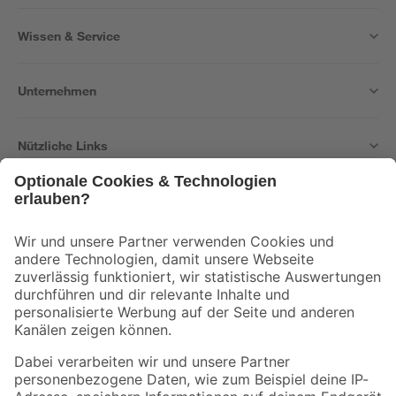
Wissen & Service
Unternehmen
Nützliche Links
Bleib auf dem Laufenden mit unserem Newsletter
Der toom Newsletter: Keine Angebote und Aktionen mehr verpassen!
Zur Newsletter Anmeldung
Folge uns