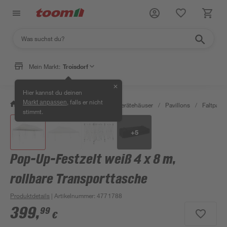
Mein Markt:
Troisdorf
✕
Hier kannst du deinen
, falls er nicht
Markt anpassen
/
Garten & Freizeit
/
Garten- & Gerätehäuser
/
Pavillons
/
Faltpavil
stimmt.
+
5
Pop-Up-Festzelt weiß 4 x 8 m,
rollbare Transporttasche
Produktdetails
| Artikelnummer
:
4771788
399
,
99
€