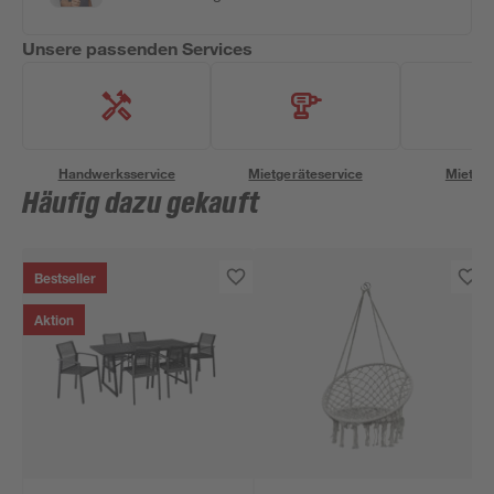
Unsere passenden Services
Handwerksservice
Mietgeräteservice
Miettra
Häufig dazu gekauft
Bestseller
Aktion