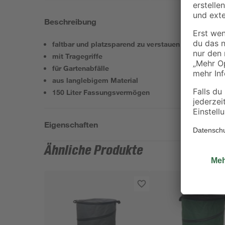
Beschreibung
faltbar und platzsparend zu verstauen
mit Tragegriffe
für Gartenabfälle
aus langlebigem Material
150 Liter Fassungsvermögen
Eigenschaften
Ähnliche Produkte