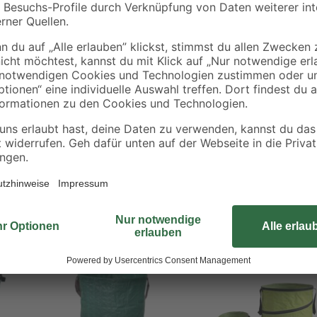
Der Gartenabfallsack eignet sich 
Der selbststehende Sack besitzt 
praktischen Tragegriffe ist der Ga
sorgt der innenliegende Federme
zusammenfaltbar und somit platzs