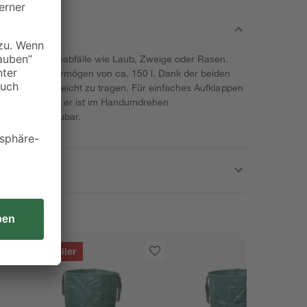
ideal für Gartenabfälle wie Laub, Zweige oder Rasen.
ein Fassungsvermögen von ca. 150 l. Dank der beiden
rtenabfallsack leicht zu tragen. Für einfaches Aufklappen
chanismus und er ist im Handumdrehen
parend verstaubar.
Bestseller