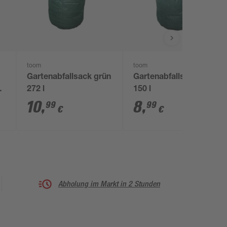
toom
toom
Gartenabfallsack grün
Gartenabfallsack grün
t
272 l
150 l
10
,
8
,
99
99
€
€
Abholung im Markt in 2 Stunden