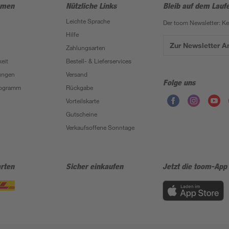
hmen
Nützliche Links
Bleib auf dem Lauf
Leichte Sprache
Der toom Newsletter: K
Hilfe
Zur Newsletter 
Zahlungsarten
eit
Bestell- & Lieferservices
ungen
Versand
Folge uns
Programm
Rückgabe
Vorteilskarte
Gutscheine
Verkaufsoffene Sonntage
rten
Sicher einkaufen
Jetzt die toom-App