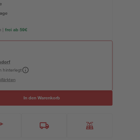
e
tage
 |
frei ab 59€
sdorf
h hinterlegt
 Märkten
In den Warenkorb