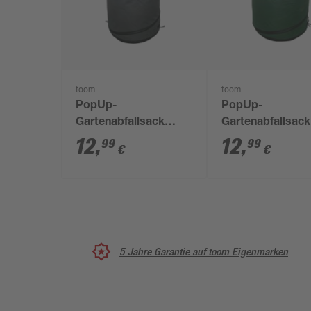
toom
toom
PopUp-
PopUp-
Gartenabfallsack
Gartenabfallsack 
anthrazit 100 l
100 l
12
,
12
,
99
99
€
€
5 Jahre Garantie auf toom Eigenmarken