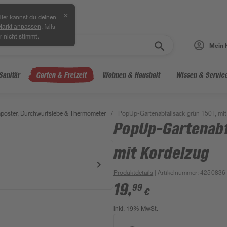
✕
ier kannst du deinen
, falls
Markt anpassen
r nicht stimmt.
Mein 
Sanitär
Garten & Freizeit
Wohnen & Haushalt
Wissen & Servic
oster, Durchwurfsiebe & Thermometer
/
PopUp-Gartenabfallsack grün 150 l, mi
PopUp-Gartenabfa
mit Kordelzug
Produktdetails
| Artikelnummer
:
4250836
19
,
99
€
inkl. 19% MwSt.