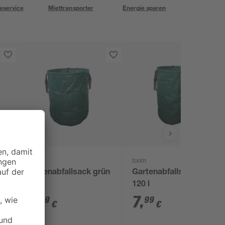
eservice
Miettransporter
Energie sparen
toom
toom
Gartenabfallsack grün
Gartenabfallsack grün
150 l
120 l
8
,
7
,
99
99
€
€