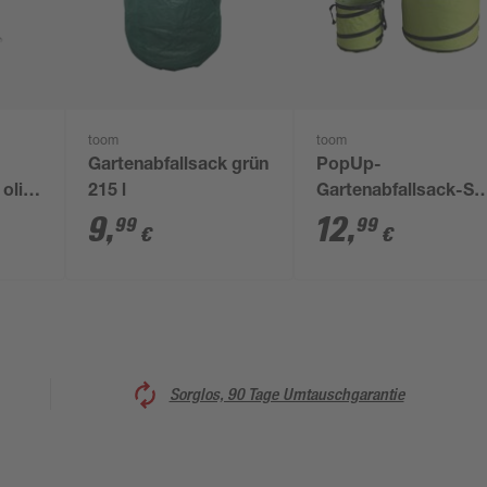
toom
toom
Gartenabfallsack grün
PopUp-
oliv
215 l
Gartenabfallsack-Se
grün 15 l und 75 l, 2-
9
,
12
,
99
99
€
€
teilig
Sorglos, 90 Tage Umtauschgarantie