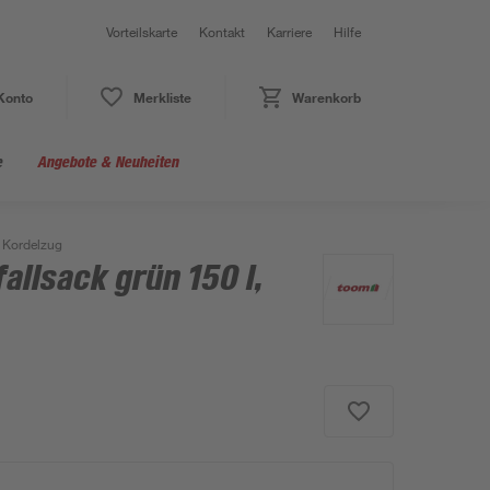
Vorteilskarte
Kontakt
Karriere
Hilfe
Konto
Merkliste
Warenkorb
e
Angebote & Neuheiten
t Kordelzug
llsack grün 150 l,