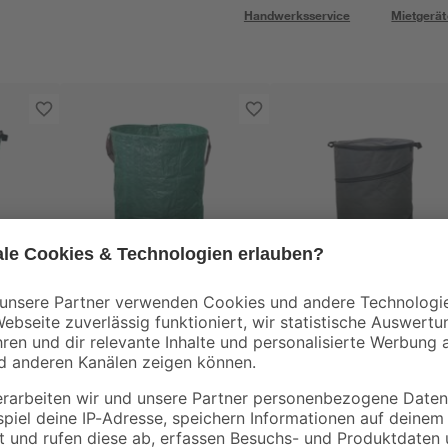
Handwerksservice
Mietgerät
toom
toom
Gartenabfallsack grün
PopUp-
oliv
215 l
Gartenabfallsack
anthrazit 100 l
9
,
12
,
99
99
€
€