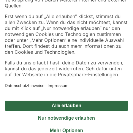
Sicher einkaufen
Jetzt die toom-App herunterladen
Alle Preisangaben in EUR inkl. gesetzl. MwSt.. Die dargestellten Angebote sind unter
Umständen nicht in allen Märkten verfügbar. Die angegebenen Verfügbarkeiten beziehen
sich auf den unter "Mein Markt" ausgewählten toom Baumarkt. Alle Angebote und
Produkte nur solange der Vorrat reicht.
*Paketversand ab 59 € versandkostenfrei, gilt nicht für Artikel mit Speditionsversand, hier
fallen zusätzliche Versandkosten an.
Datenschutz
Privatsphäre
Impressum
AGB
Nutzungsbedingungen
Widerrufsrecht
Vertrag widerrufen
Barrierefreiheit
© 2026 toom Baumarkt GmbH