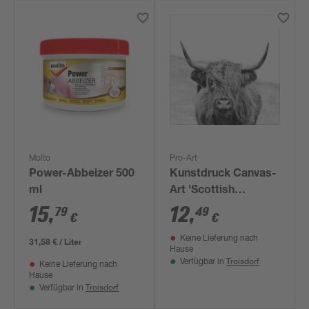
Molto
Pro-Art
Power-Abbeizer 500
Kunstdruck Canvas-
ml
Art 'Scottish
Highland Cattle' 30 x
15
,
12
,
79
49
€
€
30 cm
Keine Lieferung nach
31,58 € / Liter
Hause
Troisdorf
Verfügbar in
Keine Lieferung nach
Hause
Troisdorf
Verfügbar in