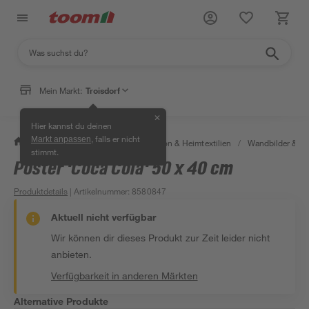
Mein Markt:
Troisdorf
✕
Hier kannst du deinen
, falls er nicht
Markt anpassen
/
Wohnen & Haushalt
/
Dekoration & Heimtextilien
/
Wandbilder & W
stimmt.
Poster 'Coca Cola' 50 x 40 cm
Produktdetails
| Artikelnummer
:
8580847
Aktuell nicht verfügbar
Wir können dir dieses Produkt zur Zeit leider nicht
anbieten.
Verfügbarkeit in anderen Märkten
Alternative Produkte