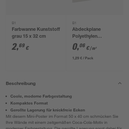
B1
B1
Farbwanne Kunststoff
Abdeckplane
grau 15 x 32 cm
Polyethylen
transparent 4 x 5 m
2
,
0
,
69
06
€
€
/ m²
1,29 € / Pack
Beschreibung
Coole, moderne Farbgestaltung
Kompaktes Format
Gerollte Lagerung für knickfreie Ecken
Mit diesem Mini-Poster im Format 50 x 40 cm schmücken Sie
Ihre Wände mit einem zeitgemäßen Coca-Cola-Motiv in
moderner Farbgestaltung. Die gerollte Lagerung sorgt dabei für