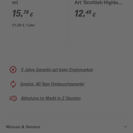
ml
Art 'Scottish Highland
Cattle' 30 x 30 cm
15
,
12
,
79
49
€
€
31,58 € / Liter
5 Jahre Garantie auf toom Eigenmarken
Sorglos, 90 Tage Umtauschgarantie
Abholung im Markt in 2 Stunden
Wissen & Service