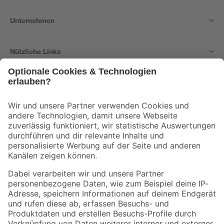
Unternehmen
Nützliche Links
Bleib auf dem Laufenden mit unserem Newsletter
Der toom Newsletter: Keine Angebote und Aktionen mehr verpassen!
Zur Newsletter Anmeldung
Folge uns
Zahlungsarten
Versandarten