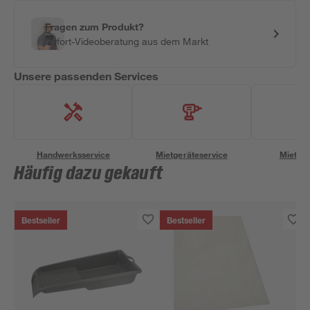
Fragen zum Produkt?
Sofort-Videoberatung aus dem Markt
Unsere passenden Services
Handwerksservice
Mietgeräteservice
Miettra
Häufig dazu gekauft
Bestseller
Bestseller