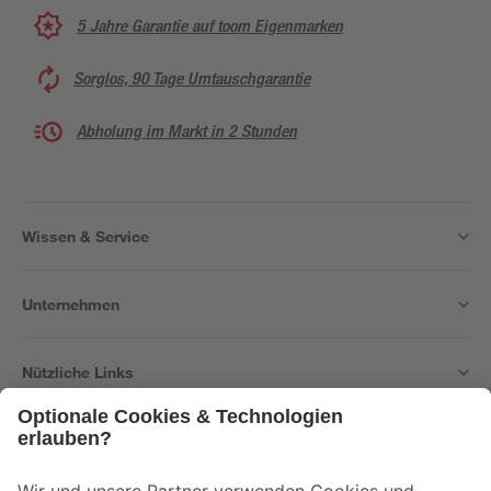
5 Jahre Garantie auf toom Eigenmarken
Sorglos, 90 Tage Umtauschgarantie
Abholung im Markt in 2 Stunden
Wissen & Service
Unternehmen
Nützliche Links
Bleib auf dem Laufenden mit unserem Newsletter
Der toom Newsletter: Keine Angebote und Aktionen mehr verpassen!