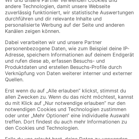
Zur Newsletter Anmeldung
Folge uns
Zahlungsarten
Versandarten
Sicher einkaufen
Jetzt die toom-App herunterladen