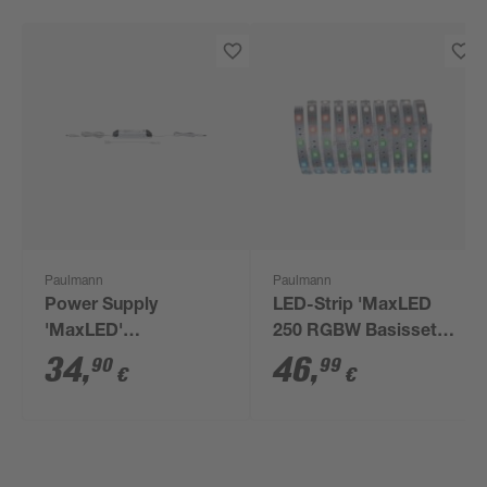
Paulmann
Paulmann
Power Supply
LED-Strip 'MaxLED
'MaxLED'
250 RGBW Basisset'
Transformator weiß
3 m 20 W
34
,
46
,
90
99
€
€
230/24 V 40 W
unbeschichtet silber