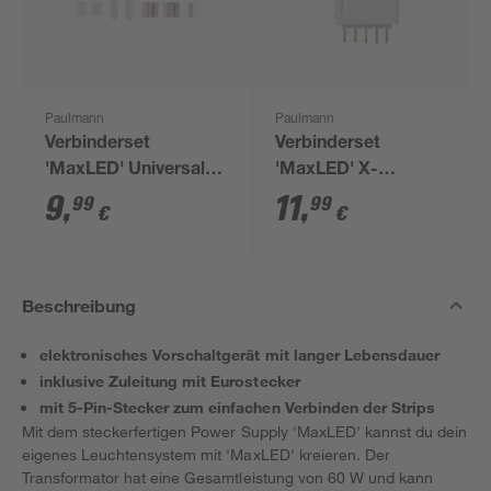
Paulmann
Paulmann
Verbinderset
Verbinderset
'MaxLED' Universal
'MaxLED' X-
weiß 2 Stück
Connector weiß
9
,
11
,
99
99
€
€
Kunststoff
Beschreibung
elektronisches Vorschaltgerät mit langer Lebensdauer
inklusive Zuleitung mit Eurostecker
mit 5-Pin-Stecker zum einfachen Verbinden der Strips
Mit dem steckerfertigen Power Supply 'MaxLED' kannst du dein
eigenes Leuchtensystem mit 'MaxLED' kreieren. Der
Transformator hat eine Gesamtleistung von 60 W und kann