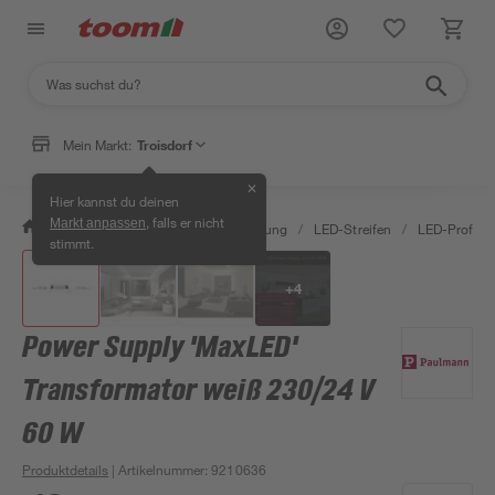
Mein Markt:
Troisdorf
✕
Hier kannst du deinen
, falls er nicht
Markt anpassen
/
Wohnen & Haushalt
/
Beleuchtung
/
LED-Streifen
/
LED-Profile 
stimmt.
+
4
Power Supply 'MaxLED'
Transformator weiß 230/24 V
60 W
Produktdetails
| Artikelnummer
:
9210636