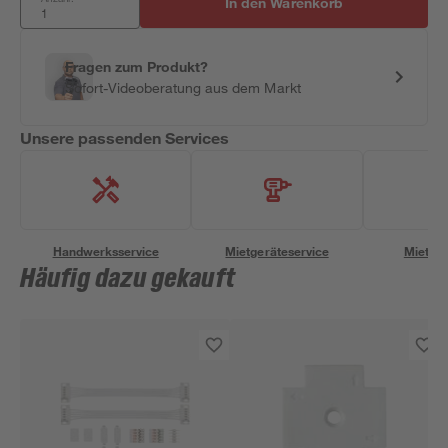
In den Warenkorb
Fragen zum Produkt?
Sofort-Videoberatung aus dem Markt
Unsere passenden Services
Handwerksservice
Mietgeräteservice
Miettra
Häufig dazu gekauft