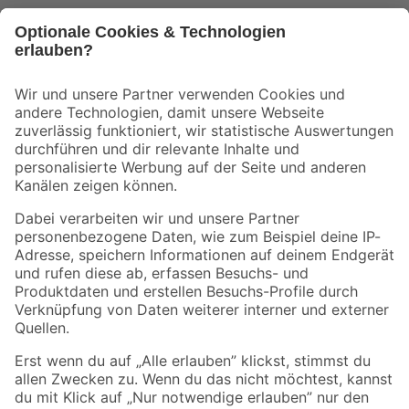
Bleib auf dem Laufenden mit unserem Newsletter
Der toom Newsletter: Keine Angebote und Aktionen mehr verpassen!
Zur Newsletter Anmeldung
Folge uns
Zahlungsarten
Versandarten
Sicher einkaufen
Jetzt die toom-App herunterladen