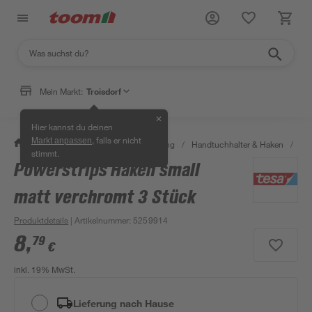
Mein Markt:
Troisdorf
✕
Hier kannst du deinen
, falls er nicht
Markt anpassen
/
Bad & Sanitär
/
Bad-Ausstattung
/
Handtuchhalter & Haken
/
Pow
stimmt.
Powerstrips Haken small
matt verchromt 3 Stück
Produktdetails
| Artikelnummer
:
5259914
8
,
79
€
inkl. 19% MwSt.
Lieferung nach Hause