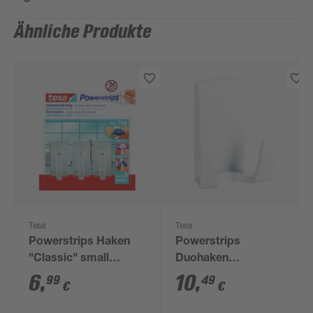
Ähnliche Produkte
Tesa
Tesa
Powerstrips Haken
Powerstrips
"Classic" small
Duohaken
chromfarben
"Waterproof" weiß
6
,
10
,
99
49
€
€