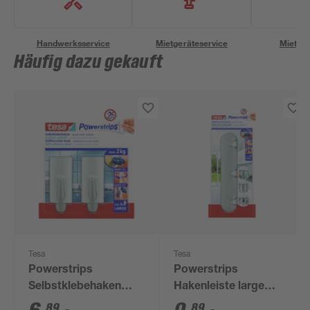
Handwerksservice
Mietgeräteservice
Miettra
Häufig dazu gekauft
Tesa
Tesa
Powerstrips
Powerstrips
Selbstklebehaken
Hakenleiste large
Large silbern 2 Stück
matt
89
89