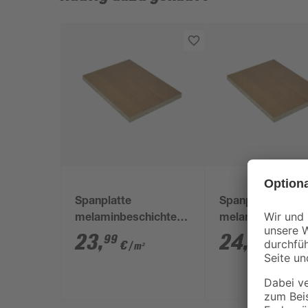
Spanplatte
Spanplatte
melaminbeschichtet
melaminbeschich
2800 x 2070 x 16 mm
2800 x 2070 x 1
23
,
24
,
99
99
€
€
/ m²
/ m²