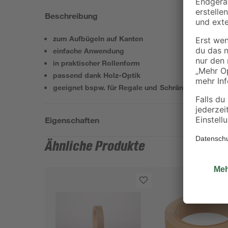
Beschreibung
zum Aufbügeln auf Kanten
einfache Anwendung
in praktischer Rollenform
passend dank Holz-Optik
geeignet bspw. für Regale und Schränke
Eigenschaften
Ähnliche Produkte