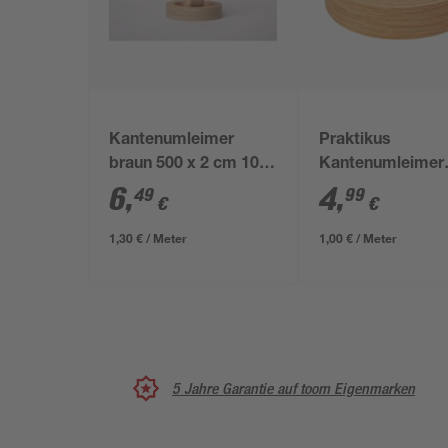
Kantenumleimer
Praktikus
braun 500 x 2 cm 10
Kantenumleimer
Stück
„Eiche“ 500 x 2 
6
,
4
,
49
99
€
€
1,30 € / Meter
1,00 € / Meter
5 Jahre Garantie auf toom Eigenmarken