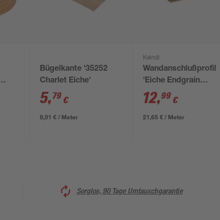
Kaindl
Bügelkante '35252
Wandanschlußprofil
Charlet Eiche'
'Eiche Endgrain
cm
Classic K5414' brau
5
,
12
,
79
99
€
€
630 x 16 x 28 mm
8,91 € / Meter
21,65 € / Meter
Sorglos, 90 Tage Umtauschgarantie