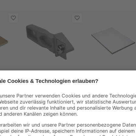
Praktikus
Spanplatte E1
tet
Kantenschneider für
melaminbeschichtet
9 mm
Umleimer
2800 x 2070 x 16 m
5
,
17
,
49
99
€
€
/ m²