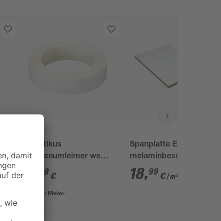
Praktikus
Spanplatte E1
Kantenumleimer weiß
melaminbeschichtet
m
500 x 2 cm
2800 x 2070 x 19 mm
4
,
18
,
99
99
€
€
/ m²
1,00 € / Meter