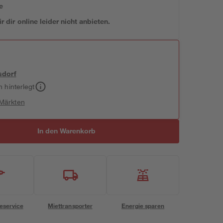
e
 dir online leider nicht anbieten.
sdorf
h hinterlegt
 Märkten
In den Warenkorb
eservice
Miettransporter
Energie sparen