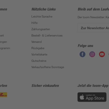
hmen
Nützliche Links
Bleib auf dem Lauf
Leichte Sprache
Der toom Newsletter: K
Hilfe
Zur Newsletter 
Zahlungsarten
eit
Bestell- & Lieferservices
ungen
Versand
Folge uns
Programm
Rückgabe
Vorteilskarte
Gutscheine
Verkaufsoffene Sonntage
rten
Sicher einkaufen
Jetzt die toom-App