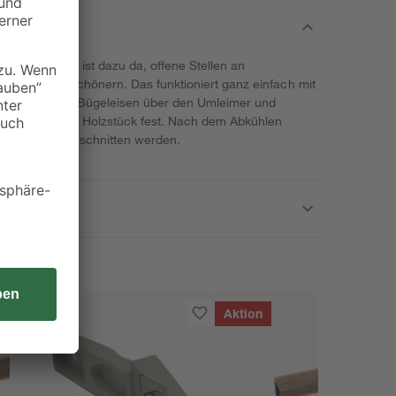
ussbaum E1“ ist dazu da, offene Stellen an
den und zu verschönern. Das funktioniert ganz einfach mit
 Sie mit dem Bügeleisen über den Umleimer und
t einem glatten Holzstück fest. Nach dem Abkühlen
eilt oder abgeschnitten werden.
Aktion