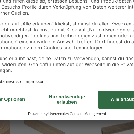
Der Kantenumleimer im Farbton „N
Arbeitsplatten aller Art zu verklei
einem warmen Bügeleisen. Fahren
streichen Sie ihn anschließend mi
sollten überstehende Kanten abgef
Aktion
Aktion