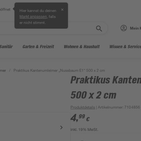
öffnet
✕
Hier kannst du deinen
, falls
Markt anpassen
er nicht stimmt.
Mein 
Sanitär
Garten & Freizeit
Wohnen & Haushalt
Wissen & Servic
imer
/
Praktikus Kantenumleimer „Nussbaum E1“ 500 x 2 cm
Praktikus Kante
500 x 2 cm
Produktdetails
| Artikelnummer
:
7104856
4
,
99
€
inkl. 19% MwSt.