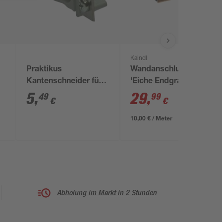
Kaindl
Praktikus
Wandanschlußprofil
Kantenschneider für
'Eiche Endgrain
n
Umleimer
Classic K5414' braun
5
,
29
,
49
99
€
€
3000 x 16 x 28 mm
10,00 € / Meter
Abholung im Markt in 2 Stunden