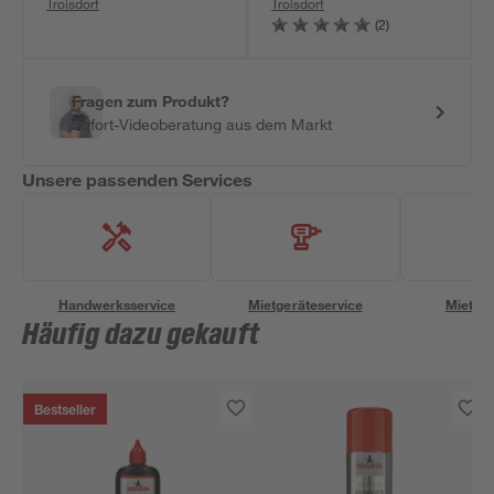
Troisdorf
Troisdorf
(2)
Fragen zum Produkt?
Sofort-Videoberatung aus dem Markt
Unsere passenden Services
Handwerksservice
Mietgeräteservice
Miettra
Häufig dazu gekauft
Bestseller