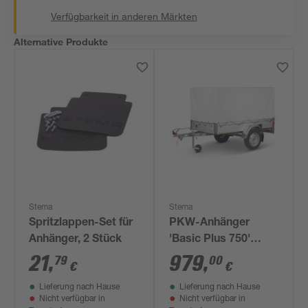
Verfügbarkeit in anderen Märkten
Alternative Produkte
Stema
Stema
Spritzlappen-Set für
PKW-Anhänger
Anhänger, 2 Stück
'Basic Plus 750'
ungebremst 750 kg
21
,
979
,
79
00
€
€
mit Hochspriegel
Lieferung nach Hause
Lieferung nach Hause
Nicht verfügbar in
Nicht verfügbar in