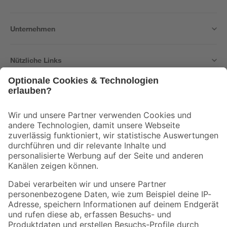
Unternehmen
Nützliche Links
Bleib auf dem Laufenden mit unserem Newsletter
Der toom Newsletter: Keine Angebote und Aktionen mehr verpassen!
Zur Newsletter Anmeldung
Folge uns
Zahlungsarten
Versandarten