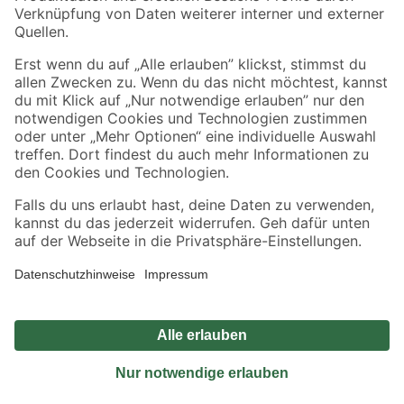
Sicher einkaufen
Jetzt die toom-App herunterladen
Alle Preisangaben in EUR inkl. gesetzl. MwSt.. Die dargestellten Angebote sind unter
Umständen nicht in allen Märkten verfügbar. Die angegebenen Verfügbarkeiten beziehen
sich auf den unter "Mein Markt" ausgewählten toom Baumarkt. Alle Angebote und
Produkte nur solange der Vorrat reicht.
*Paketversand ab 59 € versandkostenfrei, gilt nicht für Artikel mit Speditionsversand, hier
fallen zusätzliche Versandkosten an.
Datenschutz
Privatsphäre
Impressum
AGB
Nutzungsbedingungen
Widerrufsrecht
Vertrag widerrufen
Barrierefreiheit