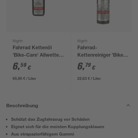
Nigrin
Nigrin
Fahrrad Kettenöl
Fahrrad-
'Bike-Care' Allwetter
Kettenreiniger 'Bike
100 ml
Line' 300 ml
6
,
6
,
59
79
€
€
65,90 € / Liter
22,63 € / Liter
Beschreibung
Schützt das Zugfahrzeug vor Schäden
Eignet sich für die meisten Kupplungsklauen
Aus strapazierfähigem Gummi