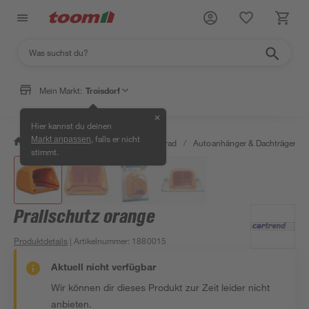
Mein Markt:
Troisdorf
✕
Hier kannst du deinen
, falls er nicht
Markt anpassen
/
Garten & Freizeit
/
Auto & Fahrrad
/
Autoanhänger & Dachträger
/
stimmt.
Prallschutz orange
Produktdetails
| Artikelnummer
:
1880015
Aktuell nicht verfügbar
Wir können dir dieses Produkt zur Zeit leider nicht
anbieten.