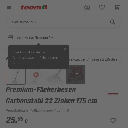
Mein Markt:
Troisdorf
✕
Hier kannst du deinen
, falls er nicht
Markt anpassen
/
Garten & Freizeit
/
Gartenhandwerkzeuge
/
Besen & Bürsten
/
Pr
stimmt.
+
7
Premium-Fächerbesen
Carbonstahl 22 Zinken 175 cm
Produktdetails
| Artikelnummer
:
4051446
25
,
99
€