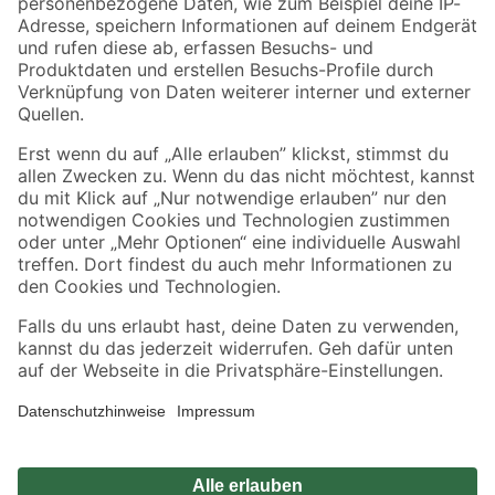
Zahlungsarten
Versandarten
Sicher einkaufen
Jetzt die toom-App herunterladen
Alle Preisangaben in EUR inkl. gesetzl. MwSt.. Die dargestellten Angebote sind unter
Umständen nicht in allen Märkten verfügbar. Die angegebenen Verfügbarkeiten beziehen
sich auf den unter "Mein Markt" ausgewählten toom Baumarkt. Alle Angebote und
Produkte nur solange der Vorrat reicht.
*Paketversand ab 59 € versandkostenfrei, gilt nicht für Artikel mit Speditionsversand, hier
fallen zusätzliche Versandkosten an.
Datenschutz
Privatsphäre
Impressum
AGB