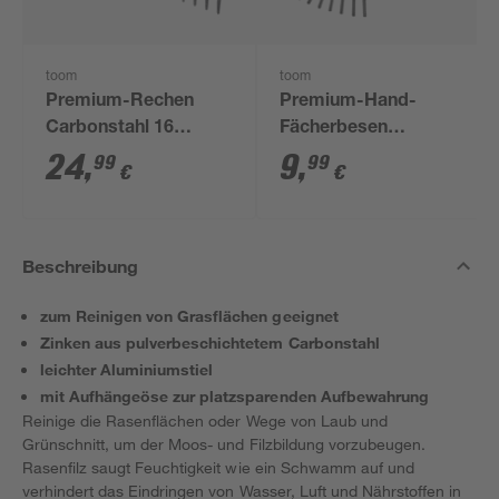
toom
toom
Premium-Rechen
Premium-Hand-
Carbonstahl 16
Fächerbesen
Zinken 155 cm
Carbonstahl 9 Zinken
24
,
9
,
99
99
€
€
43 cm
Beschreibung
zum Reinigen von Grasflächen geeignet
Zinken aus pulverbeschichtetem Carbonstahl
leichter Aluminiumstiel
mit Aufhängeöse zur platzsparenden Aufbewahrung
Reinige die Rasenflächen oder Wege von Laub und
Grünschnitt, um der Moos- und Filzbildung vorzubeugen.
Rasenfilz saugt Feuchtigkeit wie ein Schwamm auf und
verhindert das Eindringen von Wasser, Luft und Nährstoffen in