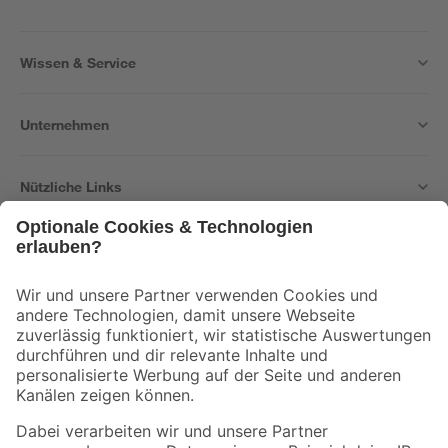
Wissen & Service
Unternehmen
Nützliche Links
Bleib auf dem Laufenden mit unserem Newsletter
Der toom Newsletter: Keine Angebote und Aktionen mehr verpassen!
Zur Newsletter Anmeldung
Folge uns