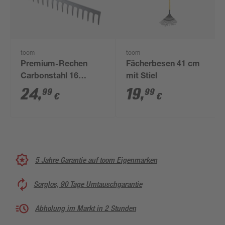
toom
toom
Premium-Rechen
Fächerbesen 41 cm
Carbonstahl 16
mit Stiel
Zinken 155 cm
24
,
19
,
99
99
€
€
5 Jahre Garantie auf toom Eigenmarken
Sorglos, 90 Tage Umtauschgarantie
Abholung im Markt in 2 Stunden