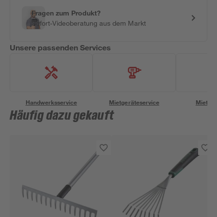
Fragen zum Produkt?
Sofort-Videoberatung aus dem Markt
Unsere passenden Services
Handwerksservice
Mietgeräteservice
Miettra
Häufig dazu gekauft