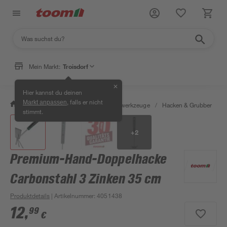
Mein Markt:
Troisdorf
✕
Hier kannst du deinen
, falls er nicht
Markt anpassen
/
Garten & Freizeit
/
Gartenhandwerkzeuge
/
Hacken & Grubber
/
P
stimmt.
+
2
Premium-Hand-Doppelhacke
Carbonstahl 3 Zinken 35 cm
Produktdetails
| Artikelnummer
:
4051438
12
,
99
€