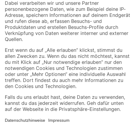
Zahlungsarten
Versandarten
Sicher einkaufen
Jetzt die toom-App herunterladen
Alle Preisangaben in EUR inkl. gesetzl. MwSt.. Die dargestellten Angebote sind unter
Umständen nicht in allen Märkten verfügbar. Die angegebenen Verfügbarkeiten beziehen
sich auf den unter "Mein Markt" ausgewählten toom Baumarkt. Alle Angebote und
Produkte nur solange der Vorrat reicht.
*Paketversand ab 59 € versandkostenfrei, gilt nicht für Artikel mit Speditionsversand, hier
fallen zusätzliche Versandkosten an.