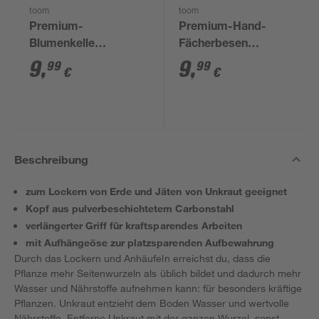
toom
toom
Premium-
Premium-Hand-
Blumenkelle
Fächerbesen
Carbonstahl 39 cm
Carbonstahl 9 Zinken
9
,
9
,
99
99
€
€
43 cm
Beschreibung
zum Lockern von Erde und Jäten von Unkraut geeignet
Kopf aus pulverbeschichtetem Carbonstahl
verlängerter Griff für kraftsparendes Arbeiten
mit Aufhängeöse zur platzsparenden Aufbewahrung
Durch das Lockern und Anhäufeln erreichst du, dass die
Pflanze mehr Seitenwurzeln als üblich bildet und dadurch mehr
Wasser und Nährstoffe aufnehmen kann: für besonders kräftige
Pflanzen. Unkraut entzieht dem Boden Wasser und wertvolle
Nährstoffe. Entferne Unkraut mit der ganzen Wurzel, sonst