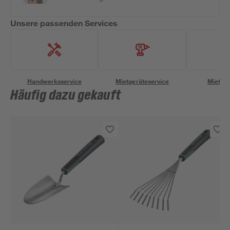
Unsere passenden Services
Handwerksservice
Mietgeräteservice
Miettra
Häufig dazu gekauft