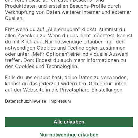
Sicher einkaufen
Jetzt die toom-App herunterladen
Alle Preisangaben in EUR inkl. gesetzl. MwSt.. Die dargestellten Angebote sind unter
Umständen nicht in allen Märkten verfügbar. Die angegebenen Verfügbarkeiten beziehen
sich auf den unter "Mein Markt" ausgewählten toom Baumarkt. Alle Angebote und
Produkte nur solange der Vorrat reicht.
*Paketversand ab 59 € versandkostenfrei, gilt nicht für Artikel mit Speditionsversand, hier
fallen zusätzliche Versandkosten an.
Datenschutz
Privatsphäre
Impressum
AGB
Nutzungsbedingungen
Widerrufsrecht
Vertrag widerrufen
Barrierefreiheit