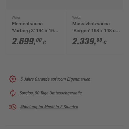
Weka
Weka
Elementsauna
Massivholzsauna
'Varberg 3' 194 x 194
'Bergen' 198 x 148 cm
cm mit Ofen 'OS' 7,5
mit Glastür, Fenster
2.699
,
2.339
,
00
00
€
€
kW
5 Jahre Garantie auf toom Eigenmarken
Sorglos, 90 Tage Umtauschgarantie
Abholung im Markt in 2 Stunden