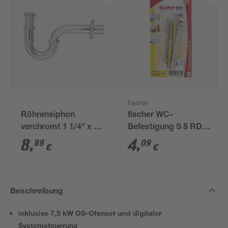
Fischer
Röhrensiphon
fischer WC-
verchromt 1 1/4" x 32
Befestigung S 8 RD
mm
80 2 Stück
8
,
4
,
99
09
€
€
Beschreibung
inklusive 7,5 kW OS-Ofenset und digitaler
Systemsteuerung