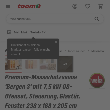
Mein Markt:
Troisdorf
✕
Hier kannst du deinen
, falls er nicht
Markt anpassen
/
Bad & Sanitär
/
Sauna & Wellness
/
Innensaunen
/
Massivholzsa
stimmt.
+
3
Premium-Massivholzsauna
'Bergen 3' mit 7,5 kW OS-
Ofenset, Steuerung, Glastür,
Fenster 238 x 188 x 205 cm