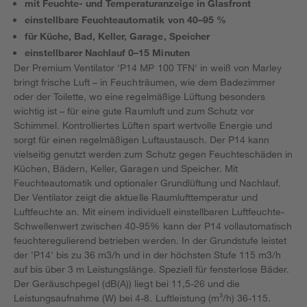
mit Feuchte- und Temperaturanzeige in Glasfront
einstellbare Feuchteautomatik von 40–95 %
für Küche, Bad, Keller, Garage, Speicher
einstellbarer Nachlauf 0–15 Minuten
Der Premium Ventilator 'P14 MP 100 TFN' in weiß von Marley
bringt frische Luft – in Feuchträumen, wie dem Badezimmer
oder der Toilette, wo eine regelmäßige Lüftung besonders
wichtig ist – für eine gute Raumluft und zum Schutz vor
Schimmel. Kontrolliertes Lüften spart wertvolle Energie und
sorgt für einen regelmäßigen Luftaustausch. Der P14 kann
vielseitig genutzt werden zum Schutz gegen Feuchteschäden in
Küchen, Bädern, Keller, Garagen und Speicher. Mit
Feuchteautomatik und optionaler Grundlüftung und Nachlauf.
Der Ventilator zeigt die aktuelle Raumlufttemperatur und
Luftfeuchte an. Mit einem individuell einstellbaren Luftfeuchte-
Schwellenwert zwischen 40-95% kann der P14 vollautomatisch
feuchteregulierend betrieben werden. In der Grundstufe leistet
der 'P14' bis zu 36 m3/h und in der höchsten Stufe 115 m3/h
auf bis über 3 m Leistungslänge. Speziell für fensterlose Bäder.
Der Geräuschpegel (dB(A)) liegt bei 11,5-26 und die
Leistungsaufnahme (W) bei 4-8. Luftleistung (m³/h) 36-115.