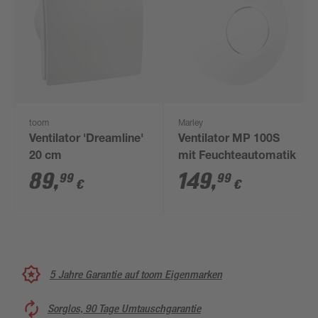
toom
Marley
Ventilator 'Dreamline'
Ventilator MP 100S
20 cm
mit Feuchteautomatik
89
,
149
,
99
99
€
€
5 Jahre Garantie auf toom Eigenmarken
Sorglos, 90 Tage Umtauschgarantie