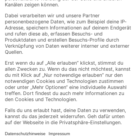
Folge uns
Zahlungsarten
Versandarten
Sicher einkaufen
Jetzt die toom-App herunterladen
Alle Preisangaben in EUR inkl. gesetzl. MwSt.. Die dargestellten Angebote sind unter
Umständen nicht in allen Märkten verfügbar. Die angegebenen Verfügbarkeiten beziehen
sich auf den unter "Mein Markt" ausgewählten toom Baumarkt. Alle Angebote und
Produkte nur solange der Vorrat reicht.