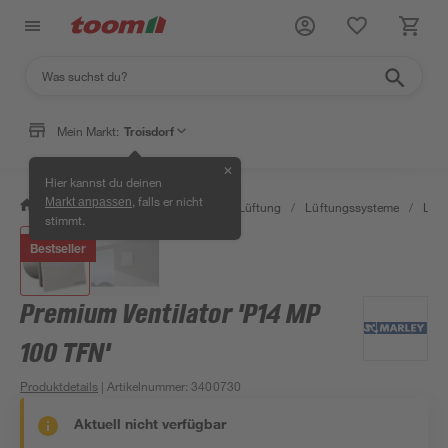
Mein Markt:
Troisdorf
✕
Hier kannst du deinen
, falls er nicht
Markt anpassen
/
Bauen & Renovieren
/
Klima & Lüftung
/
Lüftungssysteme
/
Lüft
stimmt.
Bestseller
Premium Ventilator 'P14 MP
100 TFN'
Produktdetails
| Artikelnummer
:
3400730
Aktuell nicht verfügbar