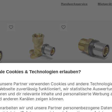
Handwerksservice
Mietgerät
Pipetec
Pipetec
kel
Pressfitting-
Pressfitting-
m
Wandwinkel Ø 52 mm
Übergang Ø 20 x 2,0
- 20 x 2,0 mm 1/2" IG
mm 1/2" AG
8
,
4
,
99
79
€
€