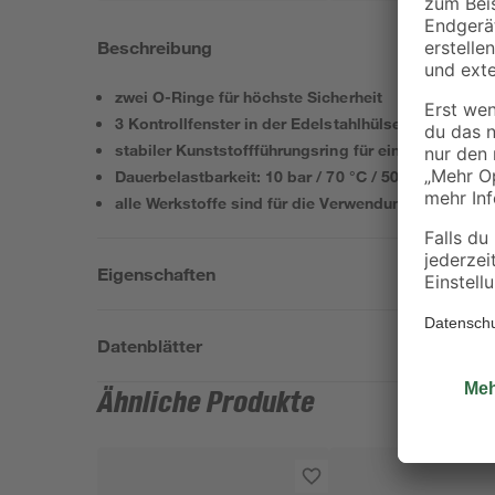
Beschreibung
zwei O-Ringe für höchste Sicherheit
3 Kontrollfenster in der Edelstahlhülse zur Kontroll
stabiler Kunststoffführungsring für eine sichere 
Dauerbelastbarkeit: 10 bar / 70 °C / 50 Jahre
alle Werkstoffe sind für die Verwendung im Trinkw
Eigenschaften
Datenblätter
Ähnliche Produkte