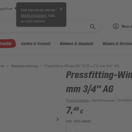
geöffnet
✕
Hier kannst du deinen
, falls
Markt anpassen
er nicht stimmt.
Mein 
Sanitär
Garten & Freizeit
Wohnen & Haushalt
Wissen & Servic
eme
/
Wasserzuleitung
/
Pressfitting-Winkel 90° Ø 20 x 2,0 mm 3/4" AG
Pressfitting-Win
mm 3/4" AG
Produktdetails
| Artikelnummer
:
1044026
7
,
49
€
inkl. 19% MwSt.