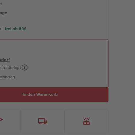
e
tage
 |
frei ab 59€
sdorf
h hinterlegt
 Märkten
In den Warenkorb