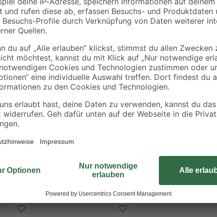
e der Einstecktiefe
Verpressung auch in Zwangslagen
asser unbedenklich