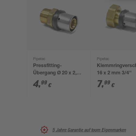
Pipetec
Pipetec
Pressfitting-
Klemmringversc
Übergang Ø 20 x 2,0
16 x 2 mm 3/4''
mm 1/2" AG
4
,
7
,
99
99
€
€
5 Jahre Garantie auf toom Eigenmarken