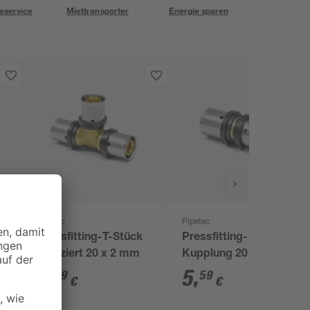
eservice
Miettransporter
Energie sparen
Pipetec
Pipetec
Pressfitting-T-Stück
Pressfitting-
reduziert 20 x 2 mm
Kupplung 20 x 20 mm
9
,
5
,
99
59
€
€