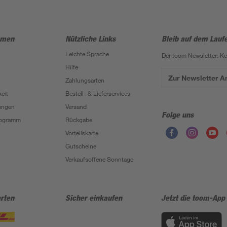
hmen
Nützliche Links
Bleib auf dem Lauf
Leichte Sprache
Der toom Newsletter: K
Hilfe
Zur Newsletter 
Zahlungsarten
eit
Bestell- & Lieferservices
ungen
Versand
Folge uns
Programm
Rückgabe
Vorteilskarte
Gutscheine
Verkaufsoffene Sonntage
rten
Sicher einkaufen
Jetzt die toom-App