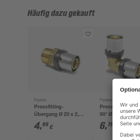
Häufig dazu gekauft
Pipetec
Pipetec
Pressfitting-
Pressfitting-Win
Übergang Ø 20 x 2,0
90° Ø 20 x 2,0 m
mm 1/2" AG
3/4" IG
4
,
6
,
99
79
€
€