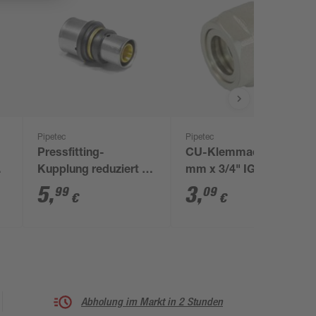
Pipetec
Pipetec
Pressfitting-
CU-Klemmadapter 15
Kupplung reduziert 20
mm x 3/4" IG
x 2,0 mm - 16 x 2,0
5
,
3
,
99
09
€
€
mm
Abholung im Markt in 2 Stunden