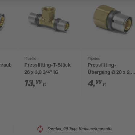
Pipetec
Pipetec
hraubung
Pressfitting-T-Stück
Pressfitting-
26 x 3,0 3/4" IG
Übergang Ø 20 x 2,0
mm 1/2" IG
13
,
4
,
99
99
€
€
Sorglos, 90 Tage Umtauschgarantie