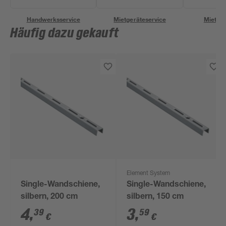
Handwerksservice
Mietgeräteservice
Miettra
Häufig dazu gekauft
Element System
Single-Wandschiene,
Single-Wandschiene,
silbern, 200 cm
silbern, 150 cm
4
,
3
,
39
59
€
€