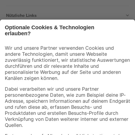
Nützliche Links
Bleib auf dem Laufenden mit unserem Newsletter
Der toom Newsletter: Keine Angebote und Aktionen mehr verpassen!
Zur Newsletter Anmeldung
Folge uns
Zahlungsarten
Versandarten
Sicher einkaufen