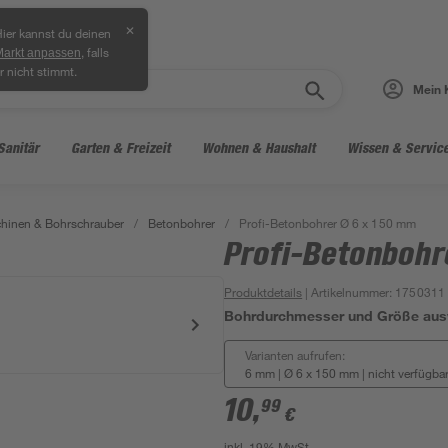
✕
ier kannst du deinen
, falls
Markt anpassen
r nicht stimmt.
Mein 
Sanitär
Garten & Freizeit
Wohnen & Haushalt
Wissen & Servic
hinen & Bohrschrauber
/
Betonbohrer
/
Profi-Betonbohrer Ø 6 x 150 mm
Profi-Betonbohr
Produktdetails
| Artikelnummer
:
1750311
Bohrdurchmesser und Größe au
Varianten aufrufen:
6 mm | Ø 6 x 150 mm
|
nicht verfügba
10
,
99
€