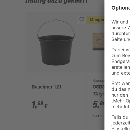
Häufig dazu gekauft
Mengenrabatt
Kronospan
Baueimer 12 l
OSB3-Verlegepla
'Cityboard'
ungeschliffen 16
1
,
5
,
69
99
€
€
/ m²
634 x 12 mm
6,41 € / Pack