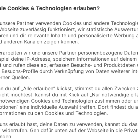
Mengenrabatt
Bestseller
binderholz
tte
Latte sägerau 2000 x
Montageschaum 50
48 x 24 mm
ml
90 x
1
,
6
,
78
29
€
€
0,89 € / Meter
12,58 € / Liter