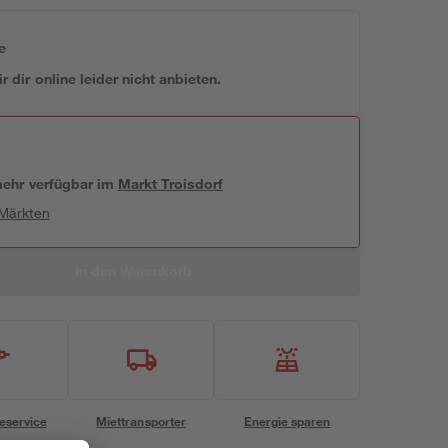
e
 dir online leider nicht anbieten.
 mehr verfügbar
im
Markt
Troisdorf
 Märkten
In den Warenkorb
eservice
Miettransporter
Energie sparen