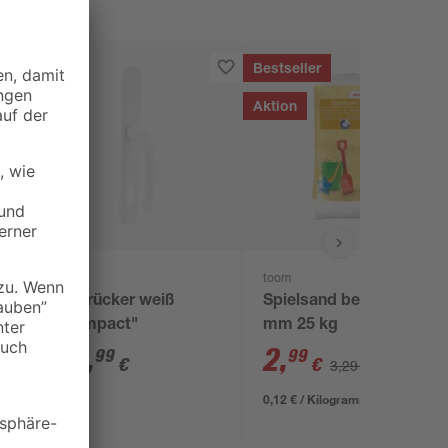
Bestseller
Aktion
Roro
toom
0
Türdrücker weiß
Spielsand beige 0-2
"Compact"
mm 25 kg
29
,
2
,
99
99
€
€
3,29 €
0,12 € / Kilogramm