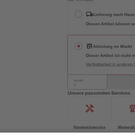
inkl. 19% MwSt.
Lieferung nach Haus
Diesen Artikel können wir
Abholung im Markt
Dieser Artikel ist nicht
Verfügbarkeit in anderen
Anzahl:
Unsere passenden Services
Handwerksservice
Mietgerät