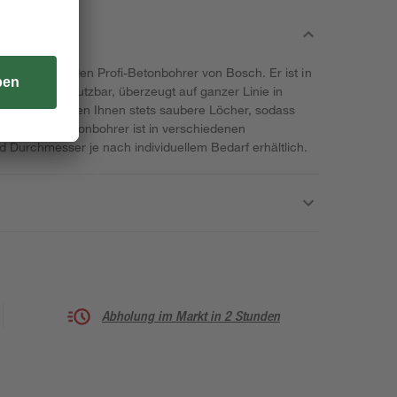
mpfehlen wir den Profi-Betonbohrer von Bosch. Er ist in
hend lange nutzbar, überzeugt auf ganzer Linie in
ät. Damit gelingen Ihnen stets saubere Löcher, sodass
mmen. Der Betonbohrer ist in verschiedenen
 Durchmesser je nach individuellem Bedarf erhältlich.
Abholung im Markt in 2 Stunden