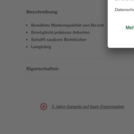
Beschreibung
Bewährte Markenqualität von Bosch
Ermöglicht präzises Arbeiten
Schafft saubere Bohrlöcher
Langlebig
Eigenschaften
5 Jahre Garantie auf toom Eigenmarken