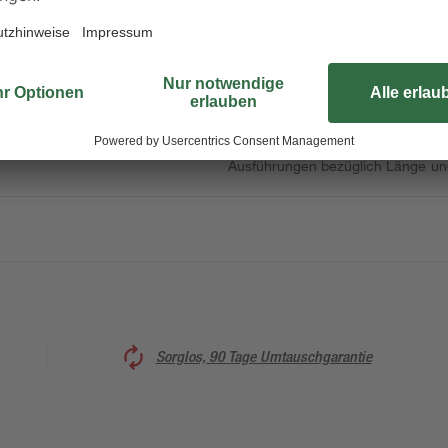
Für präzise Bohrlöcher in Beton e
bewährter Markenqualität entsprec
puncto Funktionalität und Stabilit
Ihre Bauprojekte schnell voranko
Ausführungen bezüglich Länge und
Sorglos, 90 Tage Umtauschgarantie