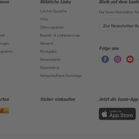
hmen
Nützliche Links
Bleib auf dem Lauf
Leichte Sprache
Der toom Newsletter: K
Hilfe
Zur Newsletter 
Zahlungsarten
eit
Bestell- & Lieferservices
ungen
Versand
Folge uns
Programm
Rückgabe
Vorteilskarte
Gutscheine
Verkaufsoffene Sonntage
rten
Sicher einkaufen
Jetzt die toom-App