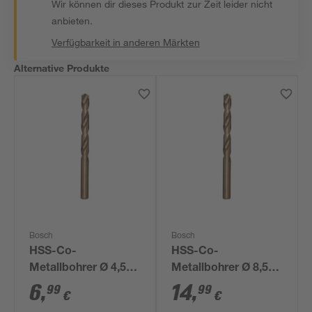
Wir können dir dieses Produkt zur Zeit leider nicht
anbieten.
Verfügbarkeit in anderen Märkten
Alternative Produkte
Bosch
Bosch
HSS-Co-
HSS-Co-
Metallbohrer Ø 4,5
Metallbohrer Ø 8,5
mm
mm
6
,
14
,
99
99
€
€