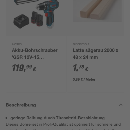
Bosch
binderholz
Akku-Bohrschrauber
Latte sägerau 2000 x
'GSR 12V-15
48 x 24 mm
Professional' mit 2
119
,
1
,
99
78
€
€
Akkus, Tasche und
Zubehörset
0,89 € / Meter
Beschreibung
geringe Reibung durch Titannitrid-Beschichtung
Dieses Bohrerset in Profi-Qualität ist optimiert für schnelle und