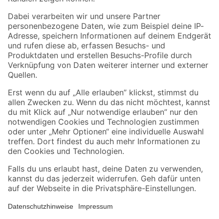
Folge uns
Zahlungsarten
Versandarten
Sicher einkaufen
Jetzt die toom-App herunterladen
Alle Preisangaben in EUR inkl. gesetzl. MwSt.. Die dargestellten Angebote sind unter
Umständen nicht in allen Märkten verfügbar. Die angegebenen Verfügbarkeiten beziehen
sich auf den unter "Mein Markt" ausgewählten toom Baumarkt. Alle Angebote und
Produkte nur solange der Vorrat reicht.
*Paketversand ab 59 € versandkostenfrei, gilt nicht für Artikel mit Speditionsversand, hier
fallen zusätzliche Versandkosten an.