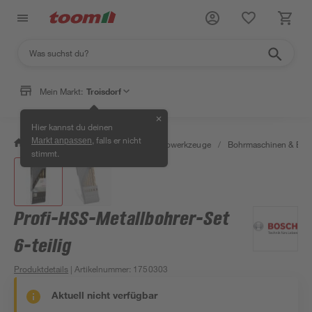
Mein Markt:
Troisdorf
✕
Hier kannst du deinen
, falls er nicht
Markt anpassen
/
Werkstatt & Maschinen
/
Elektrowerkzeuge
/
Bohrmaschinen & Boh
stimmt.
Profi-HSS-Metallbohrer-Set
6-teilig
Produktdetails
| Artikelnummer
:
1750303
Aktuell nicht verfügbar