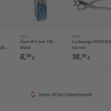
Rapid
Rapid
Ösen Ø 4 mm 100
Lochzange RP03 Ø 2
228
Stück
4,5 mm
6
,
18
,
99
99
€
€
Sorglos, 90 Tage Umtauschgarantie