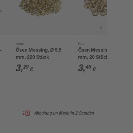
toom
toom
-
Ösen Messing, Ø 5,5
Ösen Messing, Ø 9
mm, 200 Stück
mm, 20 Stück
3
,
3
,
29
49
€
€
Abholung im Markt in 2 Stunden