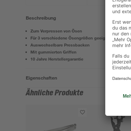
Beschreibung
Zum Verpressen von Ösen
Für 3 verschiedene Ösengrößen geeignet
Auswechselbare Pressbacken
Mit gummierten Griffen
10 Jahre Herstellergarantie
Eigenschaften
Ähnliche Produkte