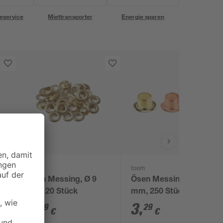
eservice
Miettransporter
Energie sparen
toom
toom
Ösen Messing, Ø 9
Ösen Messing, Ø 4
mm, 20 Stück
mm, 250 Stück
3
,
3
,
49
29
€
€