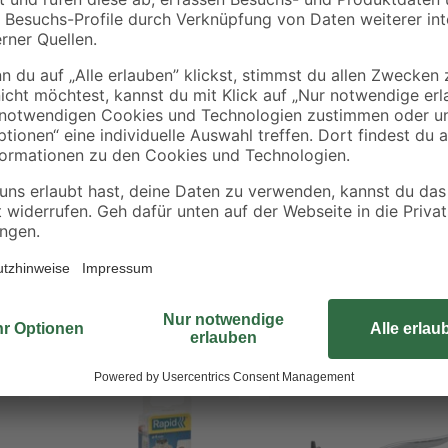
Diese Ösenzange von toom ist ein 
wichtigen Unterlagen, zur Herstel
Anhängern oder Verkaufsschildern –
Unterstützung. Da der Griff zudem
Also schnapp dir die Zange jetzt,