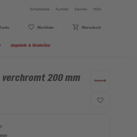
Vorteilskarte
Kontakt
Karriere
Hilfe
Konto
Merkliste
Warenkorb
e
Angebote & Neuheiten
e verchromt 200 mm
e
tage