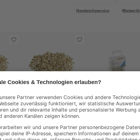
Handwerksservice
Mietgerät
toom
toom
 5
Ösen Messing, Ø 4,5
Ösen Messing, Ø 6
mm, 200 Stück
mm, 100 Stück
3
,
3
,
29
29
€
€