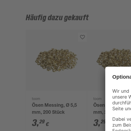
Häufig dazu gekauft
toom
toom
Ösen Messing, Ø 5,5
Ösen Messing, Ø
mm, 200 Stück
mm, 200 Stück
3
,
3
,
29
29
€
€