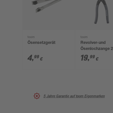
toom
toom
Ösensetzgerät
Revolver-und
Ösenlochzange 
mm
4
,
19
,
99
99
€
€
5 Jahre Garantie auf toom Eigenmarken