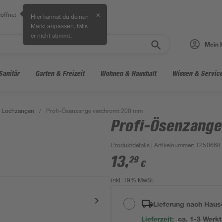
öffnet
✕
Hier kannst du deinen
, falls
Markt anpassen
er nicht stimmt.
Mein 
Sanitär
Garten & Freizeit
Wohnen & Haushalt
Wissen & Servic
Lochzangen
/
Profi-Ösenzange verchromt 200 mm
Profi-Ösenzang
Produktdetails
| Artikelnummer
:
1250668
13
,
29
€
inkl. 19% MwSt.
Lieferung nach Haus
Lieferzeit:
ca. 1-3 Werk