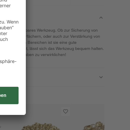
vielseitig nutzbares Werkzeug. Ob zur Sicherung von
lung von Papierfächern, oder auch zur Verstärkung von
 in all diesen Bereichen ist sie eine gute
 aus Gummi ist, lässt sich das Werkzeug bequem halten.
 um deine Vorhaben zu verwirklichen!