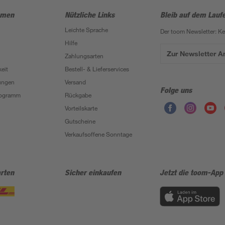
hmen
Nützliche Links
Bleib auf dem Lauf
Leichte Sprache
Der toom Newsletter: K
Hilfe
Zur Newsletter 
Zahlungsarten
eit
Bestell- & Lieferservices
ungen
Versand
Folge uns
Programm
Rückgabe
Vorteilskarte
Gutscheine
Verkaufsoffene Sonntage
rten
Sicher einkaufen
Jetzt die toom-App