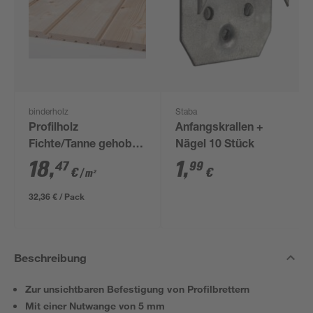
binderholz
Staba
Profilholz
Anfangskrallen +
Fichte/Tanne gehobelt
Nägel 10 Stück
19 x 146 x 2000 mm
18
,
1
,
47
99
€
€
/ m²
32,36 € / Pack
Beschreibung
Zur unsichtbaren Befestigung von Profilbrettern
Mit einer Nutwange von 5 mm