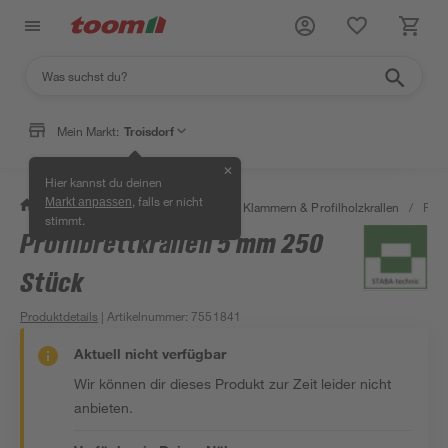
Mein Markt:
Troisdorf
✕
Hier kannst du deinen
, falls er nicht
Markt anpassen
/
Bauen & Renovieren
/
Holz
/
Klammern & Profilholzkrallen
/
Prof
stimmt.
Profilbrettkrallen 5 mm 250
Stück
Produktdetails
| Artikelnummer
:
7551841
Aktuell nicht verfügbar
Wir können dir dieses Produkt zur Zeit leider nicht
anbieten.