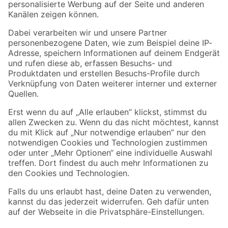
Folge uns
Zahlungsarten
Versandarten
Sicher einkaufen
Jetzt die toom-App herunterladen
Alle Preisangaben in EUR inkl. gesetzl. MwSt.. Die dargestellten Angebote sind unter
Umständen nicht in allen Märkten verfügbar. Die angegebenen Verfügbarkeiten beziehen
sich auf den unter "Mein Markt" ausgewählten toom Baumarkt. Alle Angebote und
Produkte nur solange der Vorrat reicht.