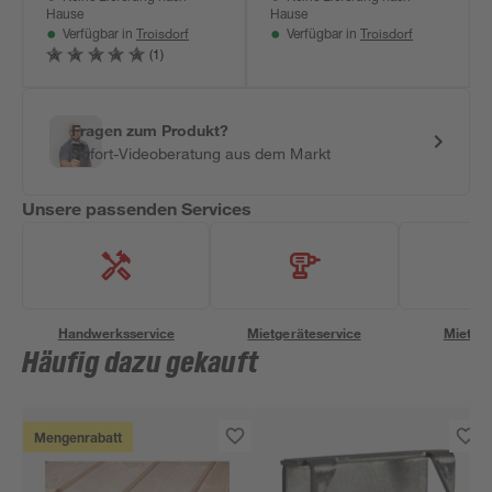
Hause
Hause
Troisdorf
Troisdorf
Verfügbar in
Verfügbar in
(1)
Fragen zum Produkt?
Sofort-Videoberatung aus dem Markt
Unsere passenden Services
Handwerksservice
Mietgeräteservice
Miettra
Häufig dazu gekauft
Mengenrabatt