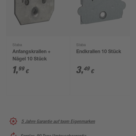
Staba
Staba
Anfangskrallen +
Endkrallen 10 Stück
Nägel 10 Stück
1
,
3
,
99
49
€
€
5 Jahre Garantie auf toom Eigenmarken
Sorglos, 90 Tage Umtauschgarantie