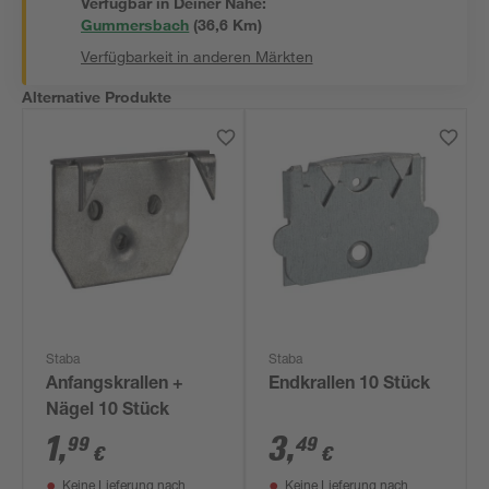
Verfügbar in Deiner Nähe:
Gummersbach
(
36,6
 Km)
Verfügbarkeit in anderen Märkten
Alternative Produkte
Staba
Staba
Anfangskrallen +
Endkrallen 10 Stück
Nägel 10 Stück
1
,
3
,
99
49
€
€
Keine Lieferung nach
Keine Lieferung nach