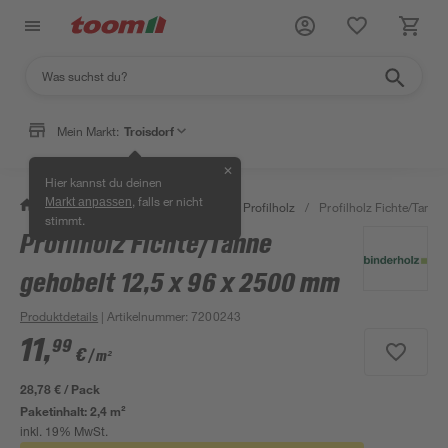
Mein Markt:
Troisdorf
✕
Hier kannst du deinen
, falls er nicht
Markt anpassen
/
Bauen & Renovieren
/
Holz
/
Profilholz
/
Profilholz Fichte/Tann
stimmt.
Profilholz Fichte/Tanne
Mengenrabatt
gehobelt 12,5 x 96 x 2500 mm
Produktdetails
| Artikelnummer
:
7200243
11
,
99
€
/ m²
28,78 € / Pack
Paketinhalt:
2,4 m²
inkl. 19% MwSt.