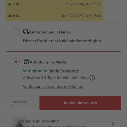
Ab
1
St.
11,99 €
28,78 €
/
Pack
Ab
8
St.
je
11,29 €
27,10 €
/
Pack
Lieferung nach Hause
Dieses Produkt ist bald wieder verfügbar.
Abholung im Markt
Verfügbar
im
Markt
Troisdorf
Artikel wird 3 Tage für dich hinterlegt
Verfügbarkeit in anderen Märkten
Anzahl: Pack
In den Warenkorb
Fragen zum Produkt?
Sofort-Videoberatung aus dem Markt