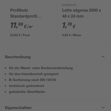
binderholz
Profilholz
Latte sägerau 2000 x
Standardprofil
48 x 24 mm
Fichte/Tanne gehobelt
11
,
1
,
99
78
€
€
/ m²
12,5 x 96 x 2000 mm
B-Sortierung
23,02 € / Pack
0,89 € / Meter
Beschreibung
für die Wand- oder Deckenverkleidung
für den Innenbereich geeignet
B-Sortierung nach EN 14519
technisch getrocknet
gehobelte Oberfläche
Eigenschaften