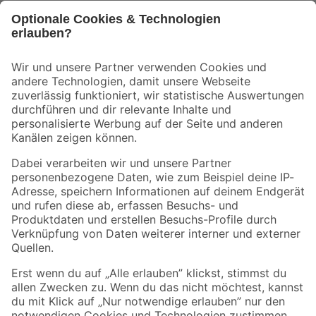
Bleib auf dem Laufenden mit unserem Newsletter
Der toom Newsletter: Keine Angebote und Aktionen mehr verpassen!
Zur Newsletter Anmeldung
Folge uns
Zahlungsarten
Versandarten
Sicher einkaufen
Jetzt die toom-App herunterladen