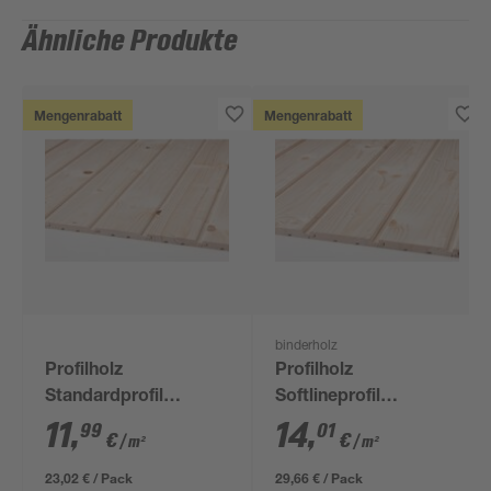
Ähnliche Produkte
Mengenrabatt
Mengenrabatt
binderholz
Profilholz
Profilholz
Standardprofil
Softlineprofil
Fichte/Tanne gehobelt
Fichte/Tanne gehobelt
11
,
14
,
99
01
€
€
/ m²
/ m²
12,5 x 96 x 2000 mm
14 x 121 x 2500 mm
B-Sortierung
B-Sortierung
23,02 € / Pack
29,66 € / Pack