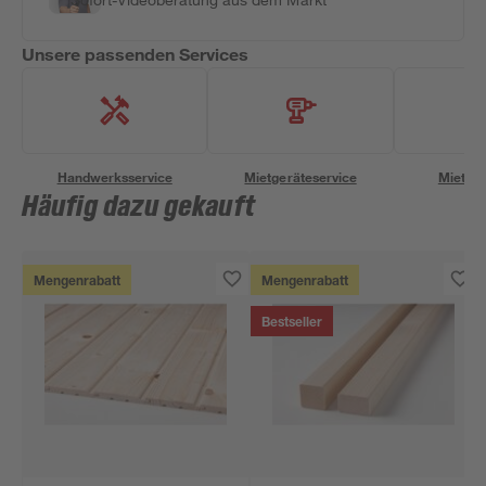
Unsere passenden Services
Handwerksservice
Mietgeräteservice
Miettra
Häufig dazu gekauft
Mengenrabatt
Mengenrabatt
Bestseller