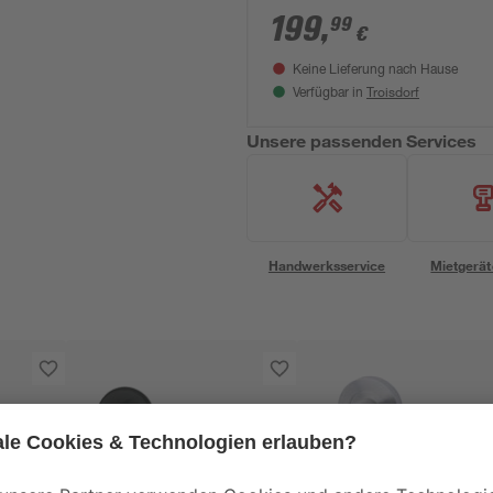
199
,
99
€
Keine Lieferung nach Hause
Troisdorf
Verfügbar in
Unsere passenden Services
Handwerksservice
Mietgerät