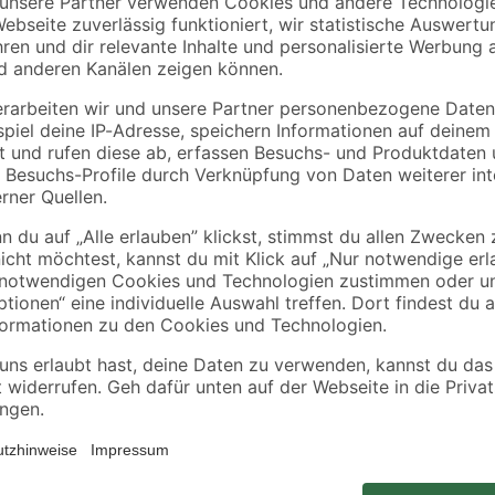
Alpertec
Alpertec
n M2
Rosettengarnitur
Rosettengarnitur
 86
'Wanda' Kunststoff
'Solid 9' Edelstahl
lag
schwarz, für Bad/WC
satiniert, für Bad/W
18
,
29
,
99
99
€
€
Diese weiße Profilzarge für Türen
Qualität und ihr klassisches zeit
zu einer Vielzahl unterschiedlicher
darüber hinaus über eine profilgef
hochwertigen Charakter der Zarge.
Diese ermöglicht ein leises bzw. s
Türbandlöcher ab, sodass Sie auf