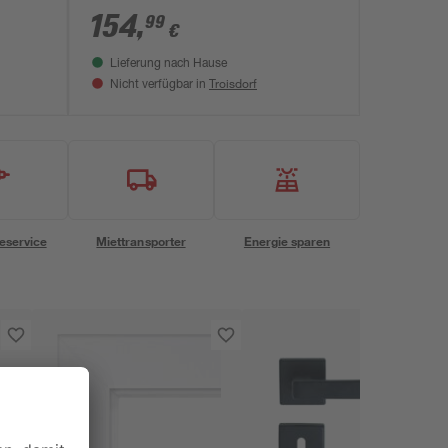
154
,
99
€
Lieferung nach Hause
Troisdorf
Nicht verfügbar in
eservice
Miettransporter
Energie sparen