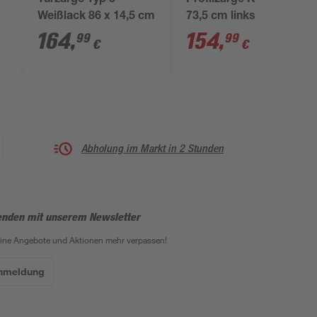
Türzarge Typ 3
Profilzarge Kiefer 12 x
Weißlack 86 x 14,5 cm
73,5 cm links
164
,
154
,
99
99
€
€
Abholung im Markt in 2 Stunden
enden mit unserem Newsletter
eine Angebote und Aktionen mehr verpassen!
Anmeldung