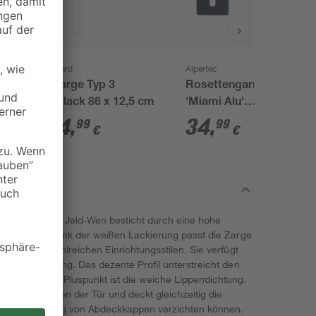
Kilsgaard
Alpertec
Türzarge Typ 3
Rosettengarnitur
Weißlack 86 x 12,5 cm
'Miami Alu'
C
beschichtet, schwarz,
164
,
34
,
99
99
€
€
Rosette 52 x 52 mm
 von der Marke Jeld-Wen besticht durch eine hohe
loses Design. Dank der weißen Lackierung passt die Zarge
 Türen und zahlreichen Einrichtungsstilen. Sie verfügt
räste Bekleidung. Das dezente Profil unterstreicht den
 Ein weiterer Pluspunkt ist die weiche Lippendichtung.
anftes Schließen der Tür und deckt gleichzeitig die
 die Anbringung von Abdeckkappen verzichten können.