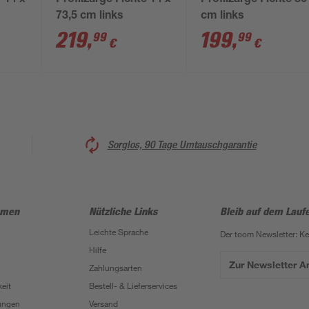
r 14 x
Profilzarge Fichte 14 x
Profilzarge Fichte 86
73,5 cm links
cm links
219
,
199
,
99
99
€
€
Sorglos, 90 Tage Umtauschgarantie
hmen
Nützliche Links
Bleib auf dem Lauf
Leichte Sprache
Der toom Newsletter: K
Hilfe
Zur Newsletter 
Zahlungsarten
eit
Bestell- & Lieferservices
ungen
Versand