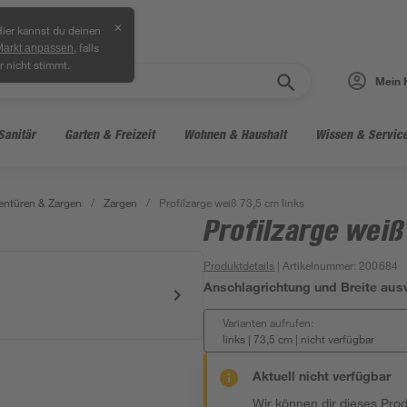
✕
ier kannst du deinen
, falls
Markt anpassen
r nicht stimmt.
Mein 
Sanitär
Garten & Freizeit
Wohnen & Haushalt
Wissen & Servic
entüren & Zargen
/
Zargen
/
Profilzarge weiß 73,5 cm links
Profilzarge weiß
Produktdetails
| Artikelnummer
:
200684
Anschlagrichtung und Breite aus
Varianten aufrufen:
links | 73,5 cm
|
nicht verfügbar
Aktuell nicht verfügbar
Wir können dir dieses Produ