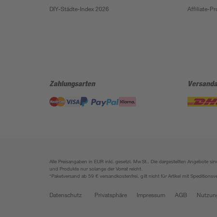
DIY-Städte-Index 2026
Affiliate-
Zahlungsarten
Versanda
Alle Preisangaben in EUR inkl. gesetzl. MwSt.. Die dargestellten Angebote 
und Produkte nur solange der Vorrat reicht.
*Paketversand ab 59 € versandkostenfrei, gilt nicht für Artikel mit Speditionsv
Datenschutz
Privatsphäre
Impressum
AGB
Nutzun