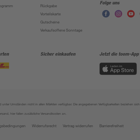
Folge uns
Programm
Rückgabe
Vorteilskarte
Gutscheine
Verkaufsoffene Sonntage
rten
Sicher einkaufen
Jetzt die toom-App
sind unter Umständen nicht in allen Märkten verfügbar. Die angegebenen Verfügbarkeiten beziehen s
ersand, hier fallen zusätzliche Versandkosten an.
gsbedingungen
Widerrufsrecht
Vertrag widerrufen
Barrierefreiheit