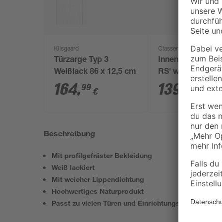
Kilsgaard
Classen
Türzarge Typ 3
Innentür 'Moder
Weißlack 86 x 12,5 cm
RS' weiß 198,5 x
cm, Rechtsansch
164
,
139
,
99
99
€
€
Beschreibung
Mit profilgefräster Bekleidung
Weiß lackiert
Mit weicher Lippendichtung
Hochwertiges Naturprodukt
Passt zu vielen Türen und Einrichtungsstilen