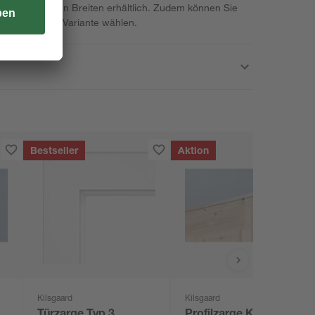
nterschiedlichen Breiten erhältlich. Zudem können Sie
chts öffnenden Variante wählen.
Bestseller
Aktion
Kilsgaard
Kilsgaard