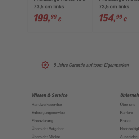
Profilzarge Fichte 10 x
Profilzarge Kiefe
73,5 cm links
73,5 cm links
199
,
154
,
99
99
€
€
5 Jahre Garantie auf toom Eigenmarken
Wissen & Service
Unterne
Handwerksservice
Über uns
Entsorgungsservice
Karriere
Finanzierung
Presse
Übersicht Ratgeber
Nachhaltigk
Übersicht Märkte
Auszeichn