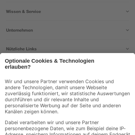
Wissen & Service
Unternehmen
Nützliche Links
Bleib auf dem Laufenden mit unserem Newsletter
Der toom Newsletter: Keine Angebote und Aktionen mehr verpassen!
Zur Newsletter Anmeldung
Folge uns