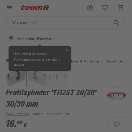
Mein Markt:
Troisdorf
✕
Hier kannst du deinen
, falls er nicht
Markt anpassen
/
Bauen & Renovieren
/
Fenster, Türen & Vordächer
/
Türzylinder & Tü
stimmt.
Profilzylinder 'TI12ST 30/30'
30/30 mm
Produktdetails
| Artikelnummer
:
350189
16
,
99
€