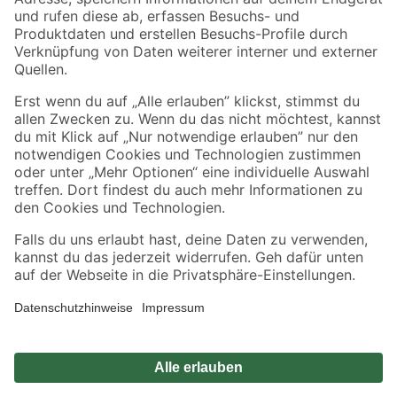
Zahlungsarten
Versandarten
Sicher einkaufen
Jetzt die toom-App herunterladen
Alle Preisangaben in EUR inkl. gesetzl. MwSt.. Die dargestellten Angebote sind unter
Umständen nicht in allen Märkten verfügbar. Die angegebenen Verfügbarkeiten beziehen
sich auf den unter "Mein Markt" ausgewählten toom Baumarkt. Alle Angebote und
Produkte nur solange der Vorrat reicht.
*Paketversand ab 59 € versandkostenfrei, gilt nicht für Artikel mit Speditionsversand, hier
fallen zusätzliche Versandkosten an.
Datenschutz
Privatsphäre
Impressum
AGB
Nutzungsbedingungen
Widerrufsrecht
Vertrag widerrufen