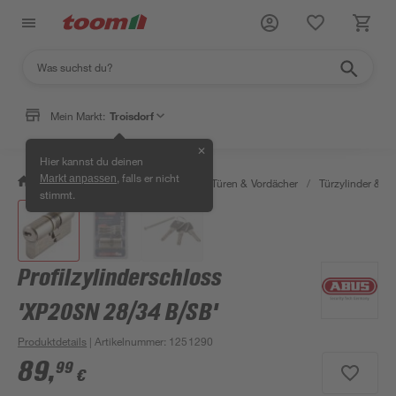
Mein Markt:
Troisdorf
✕
Hier kannst du deinen
, falls er nicht
Markt anpassen
/
Bauen & Renovieren
/
Fenster, Türen & Vordächer
/
Türzylinder & Tü
stimmt.
Profilzylinderschloss
'XP20SN 28/34 B/SB'
Produktdetails
| Artikelnummer
:
1251290
89
,
99
€