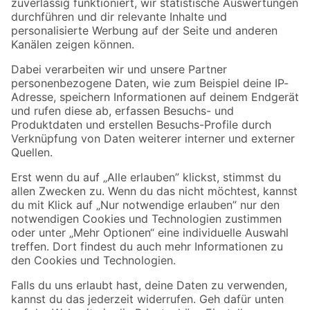
Zur Newsletter Anmeldung
Folge uns
Zahlungsarten
Versandarten
Sicher einkaufen
Jetzt die toom-App herunterladen
Alle Preisangaben in EUR inkl. gesetzl. MwSt.. Die dargestellten Angebote sind unter