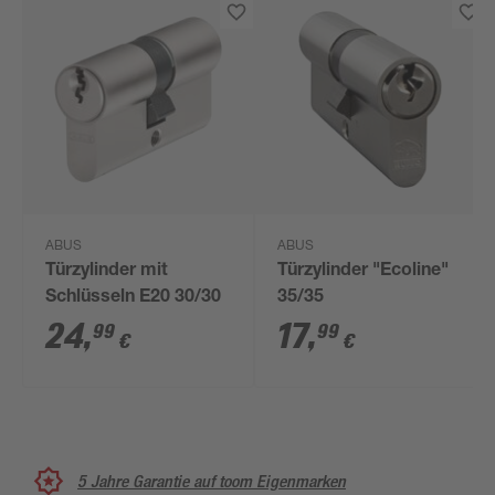
ABUS
ABUS
Türzylinder mit
Türzylinder "Ecoline"
Schlüsseln E20 30/30
35/35
24
,
17
,
99
99
€
€
5 Jahre Garantie auf toom Eigenmarken