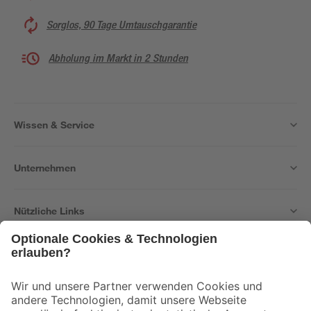
Sorglos, 90 Tage Umtauschgarantie
Abholung im Markt in 2 Stunden
Wissen & Service
Unternehmen
Nützliche Links
Bleib auf dem Laufenden mit unserem Newsletter
Der toom Newsletter: Keine Angebote und Aktionen mehr verpassen!