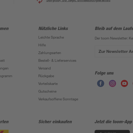
hmen
Nützliche Links
Bleib auf dem Lauf
Leichte Sprache
Der toom Newsletter: K
Hilfe
Zur Newsletter 
Zahlungsarten
eit
Bestell- & Lieferservices
ungen
Versand
Folge uns
Programm
Rückgabe
Vorteilskarte
Gutscheine
Verkaufsoffene Sonntage
rten
Sicher einkaufen
Jetzt die toom-App