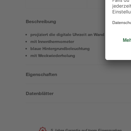
Beschreibung
projiziert die digitale Uhrzeit an Wand oder Decke
mit Innenthermometer
blaue Hintergrundbeleuchtung
mit Weckwiederholung
Eigenschaften
Datenblätter
5 Jahre Garantie auf toom Eigenmarken