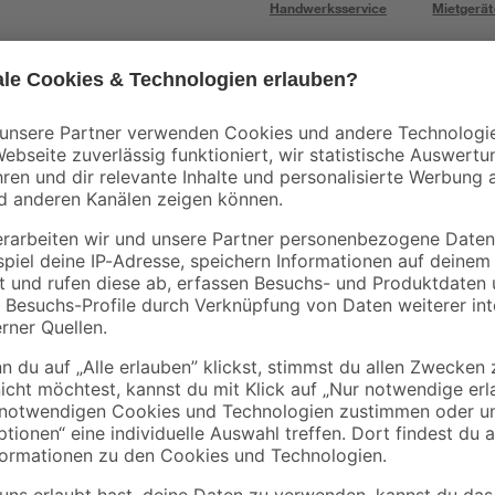
Handwerksservice
Mietgerät
- 11 %
Mengenrabatt
B1
Baueimer 12 l
Acryl weiß 280 ml
5 m
1
,
1
,
49
99
€
€
1,69 €
7,11 € / Liter