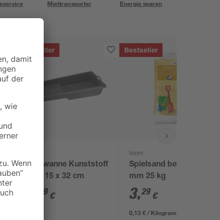
eservice
Miettransporter
Energie sparen
Bestseller
Bestseller
B1
toom
Farbwanne Kunststoff
Spielsand beige 0-2
grau 15 x 32 cm
mm 25 kg
2
,
3
,
69
29
€
€
0,13 € / Kilogramm