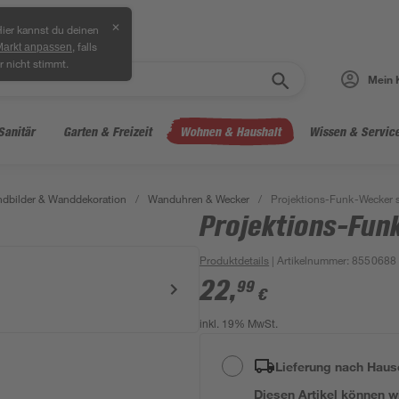
✕
ier kannst du deinen
, falls
Markt anpassen
r nicht stimmt.
Mein 
Sanitär
Garten & Freizeit
Wohnen & Haushalt
Wissen & Servic
dbilder & Wanddekoration
/
Wanduhren & Wecker
/
Projektions-Funk-Wecker 
Projektions-Fun
Produktdetails
| Artikelnummer
:
8550688
22
,
99
€
inkl. 19% MwSt.
Lieferung nach Haus
Diesen Artikel können wir