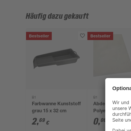
Häufig dazu gekauft
Bestseller
Bestseller
B1
B1
Farbwanne Kunststoff
Abdeckplane
grau 15 x 32 cm
Polyethylen
transparent 4 x 
2
,
0
,
69
06
€
€
/ m²