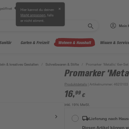
geöffnet
✕
Hier kannst du deinen
, falls
Markt anpassen
er nicht stimmt.
Mein 
Sanitär
Garten & Freizeit
Wohnen & Haushalt
Wissen & Servic
teln & kreatives Gestalten
/
Schreibwaren & Stifte
/
Promarker 'Metallic' 6er-Set
Promarker 'Metal
Produktdetails
| Artikelnummer
:
4620103
16
,
99
€
inkl. 19% MwSt.
Lieferung nach Haus
Diesen Artikel können wir