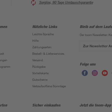
Sorglos, 90 Tage Umtauschgarantie
hmen
Nützliche Links
Bleib auf dem Lauf
Leichte Sprache
Der toom Newsletter: K
Hilfe
Zur Newsletter 
Zahlungsarten
eit
Bestell- & Lieferservices
ungen
Versand
Folge uns
Programm
Rückgabe
Vorteilskarte
Gutscheine
Verkaufsoffene Sonntage
rten
Sicher einkaufen
Jetzt die toom-App