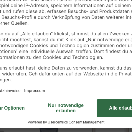
0,12 € / Kilogramm
Das Promarker-Set 'Metallic' biet
Designs Highlights und Textur zu v
lichtecht, um lang anhaltende Erge
Wasser mischen, um weitere metall
Doppelspitze, eine breite zum Aus
en
Detailarbeiten.