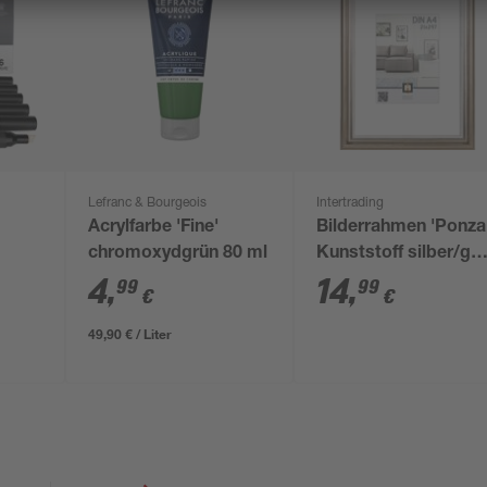
Lefranc & Bourgeois
Intertrading
h
Acrylfarbe 'Fine'
Bilderrahmen 'Ponza
chromoxydgrün 80 ml
Kunststoff silber/go
et
21 x 30 cm
4
,
14
,
99
99
€
€
49,90 € / Liter