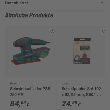
Datenblätter
Ähnliche Produkte
Bosch
toom
Schwingschleifer PSS
Schleifpapier-Set 102
250 AE
x 62, 93 mm, K80/120,
30 Stück
84
,
24
,
99
99
€
€