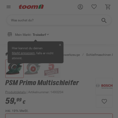
Mein Markt:
Troisdorf
✕
Hier kannst du deinen
, falls er nicht
Markt anpassen
/
Werkstatt & Maschinen
/
Elektrowerkzeuge
/
Schleifmaschinen & T
stimmt.
PSM Primo Multischleifer
Produktdetails
| Artikelnummer
:
1490204
59
,
99
€
inkl. 19% MwSt.