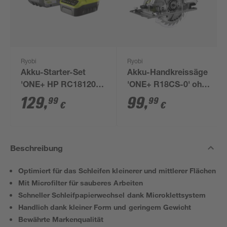
Ryobi
Ryobi
Akku-Starter-Set
Akku-Handkreissäge
'ONE+ HP RC18120-
'ONE+ R18CS-0' ohne
150X' 18 V 5,0 Ah mit
Akku, Ø 165 mm
129
,
99
,
99
99
€
€
Akku und Ladegerät
Beschreibung
Optimiert für das Schleifen kleinerer und mittlerer Flächen
Mit Microfilter für sauberes Arbeiten
Schneller Schleifpapierwechsel dank Microklettsystem
Handlich dank kleiner Form und geringem Gewicht
Bewährte Markenqualität