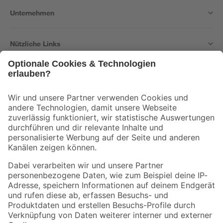
Unternehmen
Nützliche Links
Bleib auf dem Laufenden mit unserem Newsletter
Der toom Newsletter: Keine Angebote und Aktionen mehr verpassen!
Zur Newsletter Anmeldung
Folge uns
Zahlungsarten
Versandarten