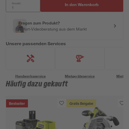
Anzahl:
In den Warenkorb
Fragen zum Produkt?
Sofort-Videoberatung aus dem Markt
Unsere passenden Services
Handwerksservice
Mietgeräteservice
Miettra
Häufig dazu gekauft
Bestseller
Gratis Beigabe