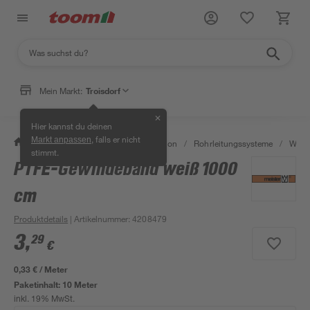
Mein Markt:
Troisdorf
✕
Hier kannst du deinen
, falls er nicht
Markt anpassen
/
Bad & Sanitär
/
Sanitärinstallation
/
Rohrleitungssysteme
/
Wasse
stimmt.
PTFE-Gewindeband weiß 1000
cm
Produktdetails
| Artikelnummer
:
4208479
3
,
29
€
0,33 € / Meter
Paketinhalt:
10 Meter
inkl. 19% MwSt.