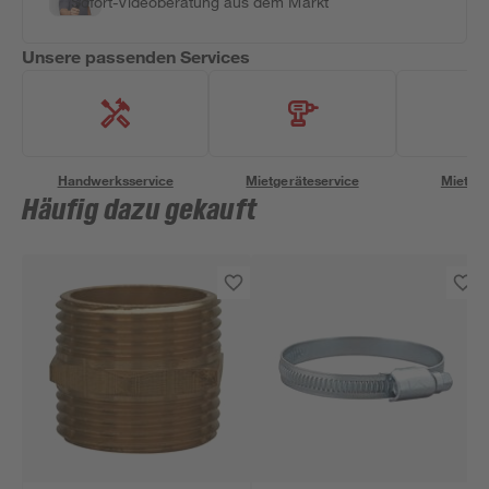
Sofort-Videoberatung aus dem Markt
Unsere passenden Services
Handwerksservice
Mietgeräteservice
Miettra
Häufig dazu gekauft