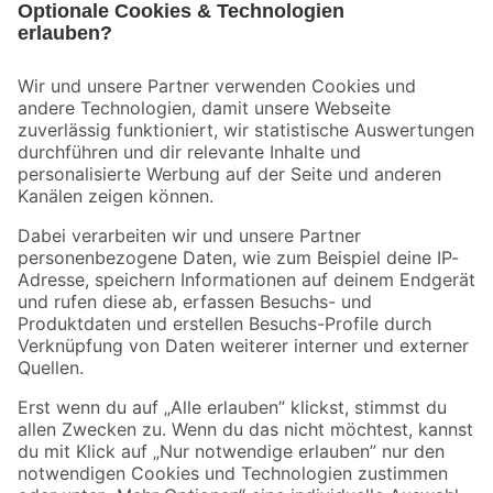
Bleib auf dem Laufenden mit unserem Newsletter
Der toom Newsletter: Keine Angebote und Aktionen mehr verpassen!
Zur Newsletter Anmeldung
Folge uns
Zahlungsarten
Versandarten
Sicher einkaufen
Jetzt die toom-App herunterladen