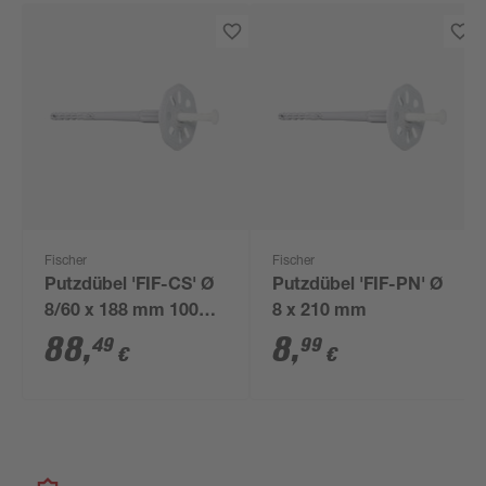
Fischer
Fischer
Putzdübel 'FIF-CS' Ø
Putzdübel 'FIF-PN' Ø
8/60 x 188 mm 100
8 x 210 mm
Stück
88
,
8
,
49
99
€
€