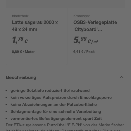
binderholz
Kronospan
Latte sägerau 2000 x
OSB3-Verlegeplatte
48 x 24 mm
'Cityboard'
ungeschliffen 1690 x
1
,
5
,
78
99
€
€
/ m²
634 x 12 mm
0,89 € / Meter
6,41 € / Pack
Beschreibung
geringe Setztiefe reduziert Bohraufwand
kein vorzeitiges Aufspreizen durch Einschlagsperre
keine Abzeichnungen an der Putzoberfläche
Schlagmontage für eine schnelle Verarbeitung
vormontiertes Befestigungselement spart Zeit
Der ETA-zugelassene Putzdübel 'FIF-PN' von der Marke fischer
ist dafür geeignet, druckfeste Dämmstoffe mit einer Dicke von