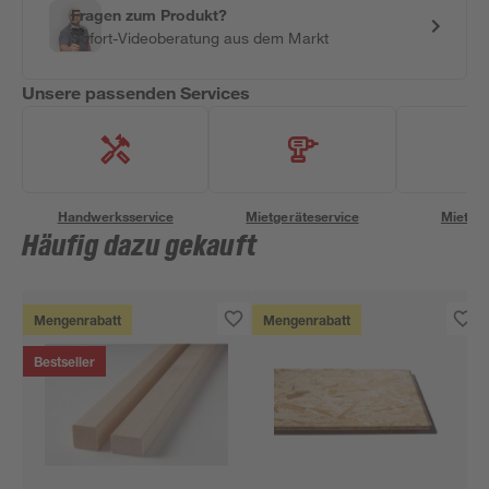
Fragen zum Produkt?
Sofort-Videoberatung aus dem Markt
Unsere passenden Services
Handwerksservice
Mietgeräteservice
Miettra
Häufig dazu gekauft
Mengenrabatt
Mengenrabatt
Bestseller