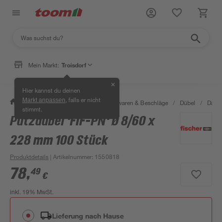
Mein Markt:
Troisdorf
✕
Hier kannst du deinen
, falls er nicht
Markt anpassen
/
Werkstatt & Maschinen
/
Eisenwaren & Beschläge
/
Dübel
/
Dämm
stimmt.
Putzdübel 'FIF-PN' Ø 8/60 x
228 mm 100 Stück
Produktdetails
| Artikelnummer
:
1550818
78
,
49
€
inkl. 19% MwSt.
Lieferung nach Hause