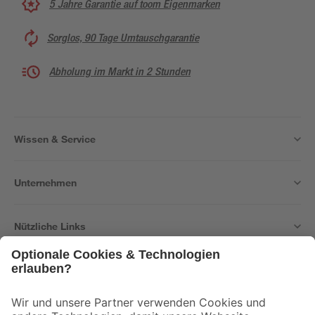
5 Jahre Garantie auf toom Eigenmarken
Sorglos, 90 Tage Umtauschgarantie
Abholung im Markt in 2 Stunden
Wissen & Service
Unternehmen
Nützliche Links
Bleib auf dem Laufenden mit unserem Newsletter
Der toom Newsletter: Keine Angebote und Aktionen mehr verpassen!