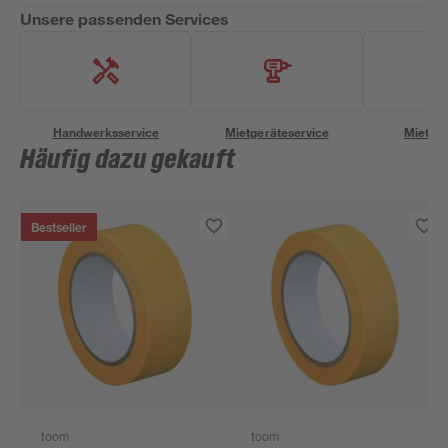
Unsere passenden Services
Handwerksservice
Mietgeräteservice
Miettra
Häufig dazu gekauft
Bestseller
toom
toom