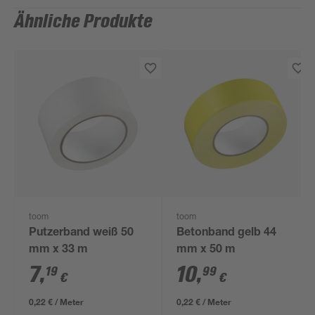
Ähnliche Produkte
toom
toom
Putzerband weiß 50
Betonband gelb 44
mm x 33 m
mm x 50 m
7
,
10
,
19
99
€
€
0,22 € / Meter
0,22 € / Meter