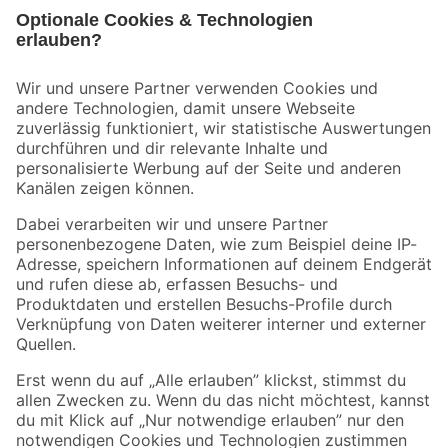
Bleib auf dem Laufenden mit unserem Newsletter
Der toom Newsletter: Keine Angebote und Aktionen mehr verpassen!
Zur Newsletter Anmeldung
Folge uns
Zahlungsarten
Versandarten
Sicher einkaufen
Jetzt die toom-App herunterladen