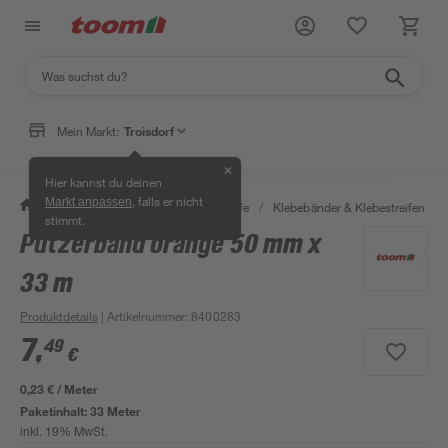
Mein Markt:
Troisdorf
✕
Hier kannst du deinen
, falls er nicht
Markt anpassen
/
Bauen & Renovieren
/
Klebstoffe
/
Klebebänder & Klebestreifen
/
stimmt.
Putzerband orange 50 mm x
33 m
Produktdetails
| Artikelnummer
:
8400283
7
,
49
€
0,23 € / Meter
Paketinhalt:
33 Meter
inkl. 19% MwSt.