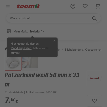
Mein Markt:
Troisdorf
✕
Hier kannst du deinen
, falls er nicht
Markt anpassen
/
Bauen & Renovieren
/
Klebstoffe
/
Klebebänder & Klebestreifen
/
stimmt.
Putzerband weiß 50 mm x 33
m
Produktdetails
| Artikelnummer
:
8400281
7
,
19
€