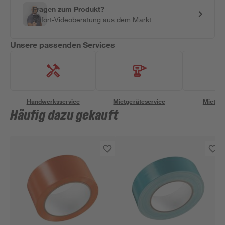
Fragen zum Produkt?
Sofort-Videoberatung aus dem Markt
Unsere passenden Services
Handwerksservice
Mietgeräteservice
Miettra
Häufig dazu gekauft