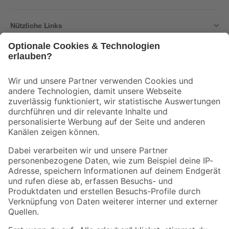
Nützliche Links
Bleib auf dem Laufenden mit unserem Newsletter
Der toom Newsletter: Keine Angebote und Aktionen mehr verpassen!
Zur Newsletter Anmeldung
Folge uns
Zahlungsarten
Versandarten
Sicher einkaufen