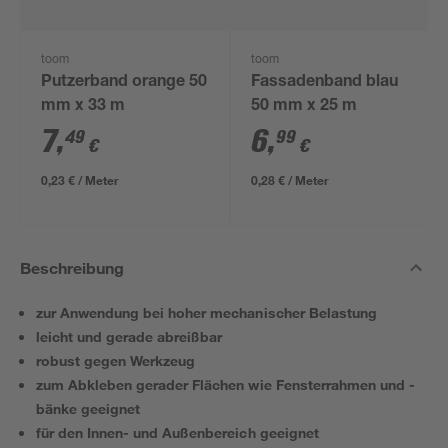
toom
toom
Putzerband orange 50
Fassadenband blau
mm x 33 m
50 mm x 25 m
7
,
6
,
49
99
€
€
0,23 € / Meter
0,28 € / Meter
Beschreibung
zur Anwendung bei hoher mechanischer Belastung
leicht und gerade abreißbar
robust gegen Werkzeug
zum Abkleben gerader Flächen wie Fensterrahmen und -
bänke geeignet
für den Innen- und Außenbereich geeignet