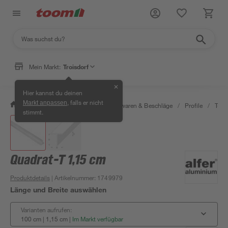
Mein Markt:
Troisdorf
✕
Hier kannst du deinen
, falls er nicht
Markt anpassen
/
Werkstatt & Maschinen
/
Eisenwaren & Beschläge
/
Profile
/
T-Pro
stimmt.
Quadrat-T 1,15 cm
Produktdetails
| Artikelnummer
:
1749979
Länge und Breite auswählen
Varianten aufrufen:
100 cm | 1,15 cm
|
Im Markt verfügbar