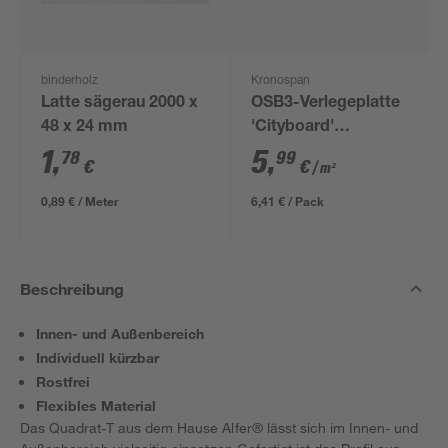
binderholz
Kronospan
Latte sägerau 2000 x
OSB3-Verlegeplatte
48 x 24 mm
'Cityboard'
ungeschliffen 1690 x
1
,
5
,
78
99
€
€
/ m²
634 x 12 mm
0,89 € / Meter
6,41 € / Pack
Beschreibung
Innen- und Außenbereich
Individuell kürzbar
Rostfrei
Flexibles Material
Das Quadrat-T aus dem Hause Alfer® lässt sich im Innen- und