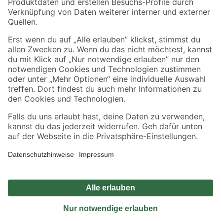
Sicher einkaufen
Jetzt die toom-App herunterladen
Alle Preisangaben in EUR inkl. gesetzl. MwSt.. Die dargestellten Angebote sind unter
Umständen nicht in allen Märkten verfügbar. Die angegebenen Verfügbarkeiten beziehen
sich auf den unter "Mein Markt" ausgewählten toom Baumarkt. Alle Angebote und
Produkte nur solange der Vorrat reicht.
*Paketversand ab 59 € versandkostenfrei, gilt nicht für Artikel mit Speditionsversand, hier
fallen zusätzliche Versandkosten an.
Datenschutz
Privatsphäre
Impressum
AGB
Nutzungsbedingungen
Widerrufsrecht
Vertrag widerrufen
Barrierefreiheit