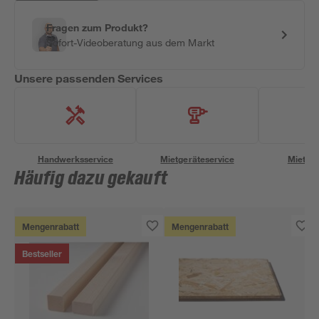
Fragen zum Produkt?
Sofort-Videoberatung aus dem Markt
Unsere passenden Services
Handwerksservice
Mietgeräteservice
Miettra
Häufig dazu gekauft
Mengenrabatt
Mengenrabatt
Bestseller