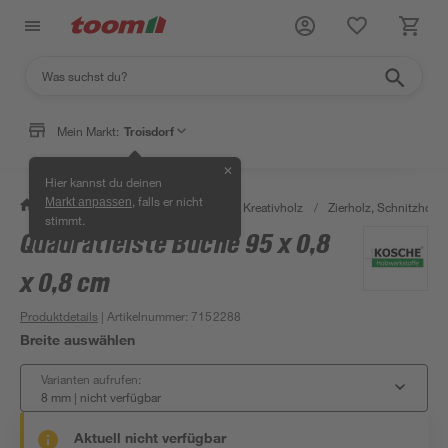
Mein Markt:
Troisdorf
✕
Hier kannst du deinen
, falls er nicht
Markt anpassen
/
Bauen & Renovieren
/
Holz
/
Kreativholz
/
Zierholz, Schnitzholz 
stimmt.
Quadratleiste Buche 95 x 0,8
x 0,8 cm
Produktdetails
| Artikelnummer
:
7152288
Breite auswählen
Varianten aufrufen:
8 mm
|
nicht verfügbar
Aktuell nicht verfügbar