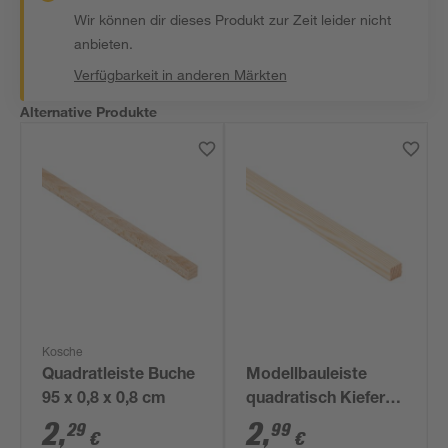
Wir können dir dieses Produkt zur Zeit leider nicht
anbieten.
Verfügbarkeit in anderen Märkten
Alternative Produkte
Kosche
Quadratleiste Buche
Modellbauleiste
95 x 0,8 x 0,8 cm
quadratisch Kiefer
100 x 1,4 x 1,4 cm
2
,
2
,
29
99
€
€