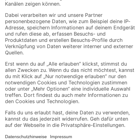
Folge uns
Zahlungsarten
Versandarten
Sicher einkaufen
Jetzt die toom-App herunterladen
Alle Preisangaben in EUR inkl. gesetzl. MwSt.. Die dargestellten Angebote sind unter
Umständen nicht in allen Märkten verfügbar. Die angegebenen Verfügbarkeiten beziehen
sich auf den unter "Mein Markt" ausgewählten toom Baumarkt. Alle Angebote und
Produkte nur solange der Vorrat reicht.
*Paketversand ab 59 € versandkostenfrei, gilt nicht für Artikel mit Speditionsversand, hier