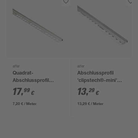
alfer
alfer
Quadrat-
Abschlussprofil
Abschlussprofil
'clipstech®-mini'
Aluminium 2500 x
Aluminium silber 1000
17
,
13
,
99
29
€
€
19,5 x 8 mm
x 19,5 mm
7,20 € / Meter
13,29 € / Meter