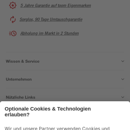
5 Jahre Garantie auf toom Eigenmarken
Sorglos, 90 Tage Umtauschgarantie
Abholung im Markt in 2 Stunden
Wissen & Service
Unternehmen
Nützliche Links
Bleib auf dem Laufenden mit unserem Newsletter
Der toom Newsletter: Keine Angebote und Aktionen mehr verpassen!