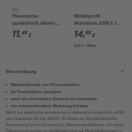
alfer
Fliesenecke
Winkelprofil
quadratisch silbern 1
Aluminium 2500 x 10
cm
mm
11
,
14
,
49
99
€
€
6,00 € / Meter
Beschreibung
Wandaußeneck von Fliesenrändern
für Feuchträume geeignet
auch als dekoratives Element zu verwenden
mit entsprechendem Werkzeug kürzbar
Nicht nur praktische sondern auch dekorative Ansprüche erfüllt
das Quadratprofil von Alfer®. Es findet als Wandaußenecke
Anwendung und wirkt somit als dekoratives Element, um einen
Fliesenrand sauber zu verdecken und vor Beschädigungen zu