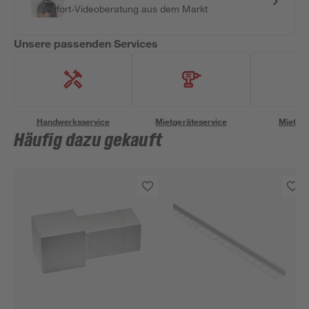
Sofort-Videoberatung aus dem Markt
Unsere passenden Services
Handwerksservice
Mietgeräteservice
Miettra
Häufig dazu gekauft