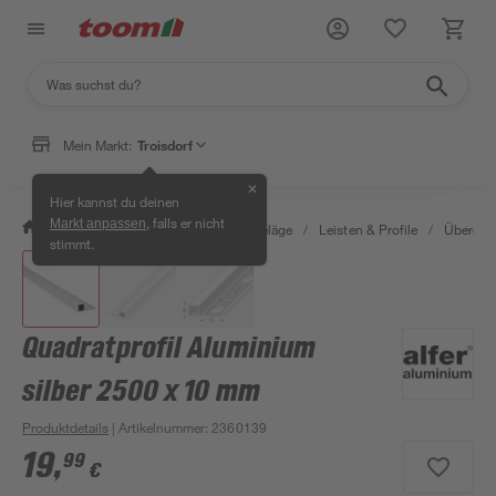
Mein Markt:
Troisdorf
✕
Hier kannst du deinen
, falls er nicht
Markt anpassen
/
Bauen & Renovieren
/
Bodenbeläge
/
Leisten & Profile
/
Übergang
stimmt.
Quadratprofil Aluminium
silber 2500 x 10 mm
Produktdetails
| Artikelnummer
:
2360139
19
,
99
€