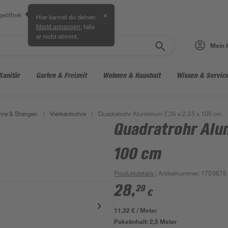
geöffnet
✕
Hier kannst du deinen
, falls
Markt anpassen
er nicht stimmt.
Mein 
Sanitär
Garten & Freizeit
Wohnen & Haushalt
Wissen & Servic
hre & Stangen
/
Vierkantrohre
/
Quadratrohr Aluminium 2,35 x 2,35 x 100 cm
Quadratrohr Alu
100 cm
Produktdetails
| Artikelnummer
:
1709675
28
,
29
€
11,32 € / Meter
Paketinhalt:
2,5 Meter