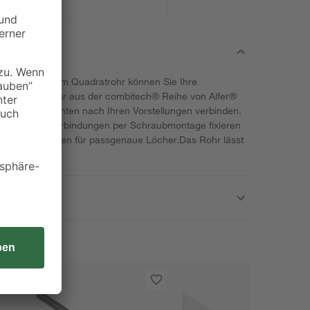
andelt, mit dem Quadratrohr können Sie Ihre
setzen. Das Rohr aus der combitech® Reihe von Alfer®
bindungselementen nach Ihren Vorstellungen verbinden.
 ebenfalls Verbindungen per Schraubmontage fixieren
len an den Seiten für passgenaue Löcher.Das Rohr lässt
kzeug kürzen.