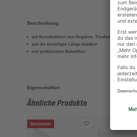
Beschreibung
zur Konstruktion von Regalen, Tischen o.ä.
auf die benötigte Länge kürzbar
mit praktischen Bohrrillen
Eigenschaften
Ähnliche Produkte
Bestseller