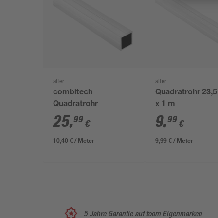
alfer
alfer
combitech
Quadratrohr 23,
Quadratrohr
x 1 m
25
,
9
,
99
99
€
€
10,40 € / Meter
9,99 € / Meter
5 Jahre Garantie auf toom Eigenmarken