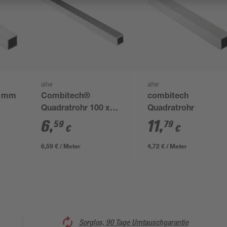
alfer
alfer
5 mm
Combitech®
combitech
Quadratrohr 100 x
Quadratrohr
1,55 cm
6
,
11
,
59
79
€
€
6,59 € / Meter
4,72 € / Meter
Sorglos, 90 Tage Umtauschgarantie