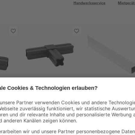
Handwerksservice
Mietgerät
alfer
alfer
T-Verbinder Ø 23,5
uadratrohr
,35
mm
2
,
11
,
49
29
€
€
11,29 € / Meter