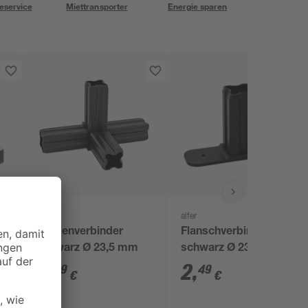
eservice
Miettransporter
Energie sparen
alfer
alfer
Knotenverbinder
Flanschverbinder
schwarz Ø 23,5 mm
schwarz Ø 23,5 mm
2
,
2
,
99
49
€
€