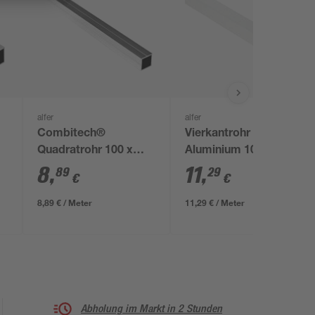
alfer
alfer
Combitech®
Vierkantrohr
Quadratrohr 100 x
Aluminium 100 x 2,5 x
1,95 cm
2,5 cm
8
,
11
,
89
29
€
€
8,89 € / Meter
11,29 € / Meter
Abholung im Markt in 2 Stunden