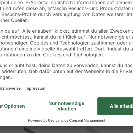
Ob es sich um Möbel oder Kunst h
Konstruktionspläne in die Tat um
lässt sich mit den passenden Ver
Wenn Sie neben der Steckmontage
möchten, helfen Ihnen die Bohrril
sich mit dem entsprechenden Wer