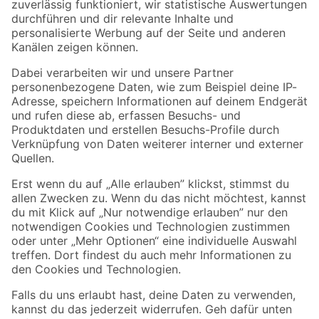
Zur Newsletter Anmeldung
Folge uns
Zahlungsarten
Versandarten
Sicher einkaufen
Jetzt die toom-App herunterladen
Alle Preisangaben in EUR inkl. gesetzl. MwSt.. Die dargestellten Angebote sind unter