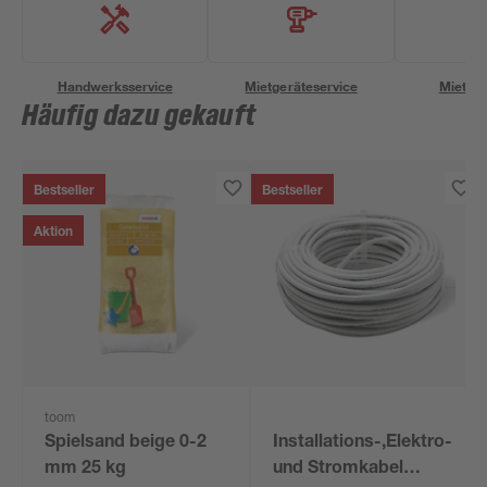
Handwerksservice
Mietgeräteservice
Miettra
Häufig dazu gekauft
Bestseller
Bestseller
Aktion
toom
Spielsand beige 0-2
Installations-,Elektro-
mm 25 kg
und Stromkabel