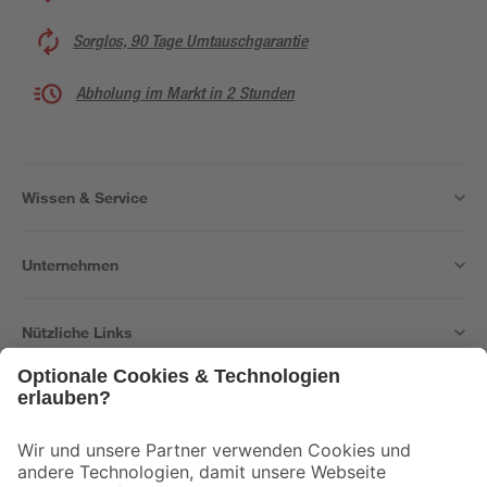
Sorglos, 90 Tage Umtauschgarantie
Abholung im Markt in 2 Stunden
Wissen & Service
Unternehmen
Nützliche Links
Bleib auf dem Laufenden mit unserem Newsletter
Der toom Newsletter: Keine Angebote und Aktionen mehr verpassen!