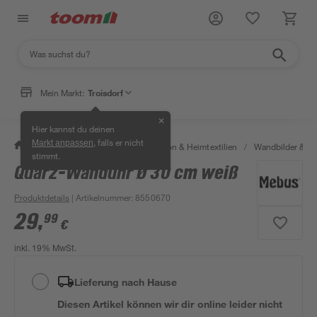
Mein Markt:
Troisdorf
✕
Hier kannst du deinen
, falls er nicht
Markt anpassen
/
Wohnen & Haushalt
/
Dekoration & Heimtextilien
/
Wandbilder & W
stimmt.
Quarz-Wanduhr Ø 30 cm weiß
Produktdetails
| Artikelnummer
:
8550670
29
,
99
€
inkl. 19% MwSt.
Lieferung nach Hause
Diesen Artikel können wir dir online leider nicht