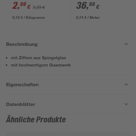
NYM-J 3x1,5mm² 50
2
,
36
,
99
99
€
€
3,29 €
m
0,12 € / Kilogramm
0,74 € / Meter
Beschreibung
mit Ziffern aus Spiegelglas
mit hochwertigem Quarzwerk
Eigenschaften
Datenblätter
Ähnliche Produkte