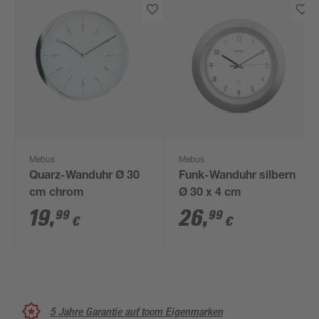
Mebus
Mebus
Quarz-Wanduhr Ø 30
Funk-Wanduhr silbern
cm chrom
Ø 30 x 4 cm
19
,
26
,
99
99
€
€
5 Jahre Garantie auf toom Eigenmarken