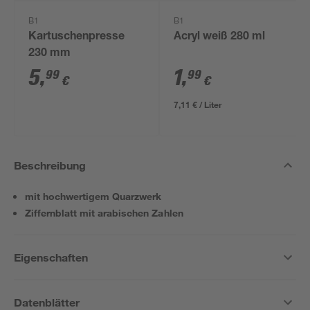
B1
B1
Kartuschenpresse
Acryl weiß 280 ml
230 mm
5
,
1
,
99
99
€
€
7,11 € / Liter
Beschreibung
mit hochwertigem Quarzwerk
Ziffernblatt mit arabischen Zahlen
Eigenschaften
Datenblätter