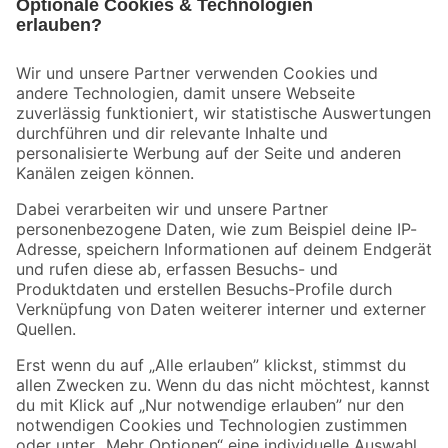
Bleib auf dem Laufenden mit unserem Newsletter
Der toom Newsletter: Keine Angebote und Aktionen mehr verpassen!
Zur Newsletter Anmeldung
Folge uns
Zahlungsarten
Versandarten
Sicher einkaufen
Jetzt die toom-App herunterladen