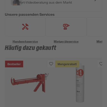
Sofort-Videoberatung aus dem Markt
Unsere passenden Services
Handwerksservice
Mietgeräteservice
Miettra
Häufig dazu gekauft
Bestseller
Mengenrabatt