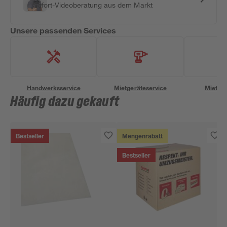
Sofort-Videoberatung aus dem Markt
Unsere passenden Services
Handwerksservice
Mietgeräteservice
Miettra
Häufig dazu gekauft
Bestseller
Mengenrabatt
Bestseller