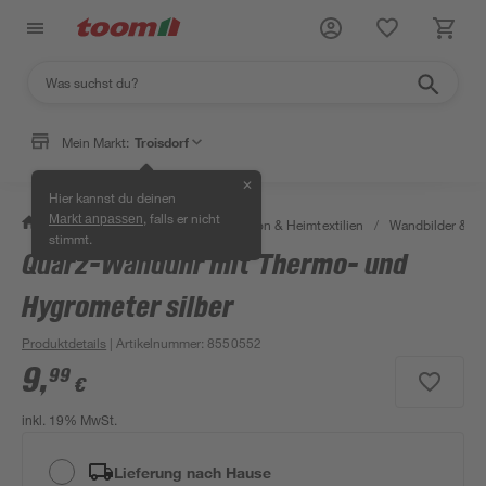
Mein Markt:
Troisdorf
✕
Hier kannst du deinen
, falls er nicht
Markt anpassen
/
Wohnen & Haushalt
/
Dekoration & Heimtextilien
/
Wandbilder & W
stimmt.
Quarz-Wanduhr mit Thermo- und
Hygrometer silber
Produktdetails
| Artikelnummer
:
8550552
9
,
99
€
inkl. 19% MwSt.
Lieferung nach Hause