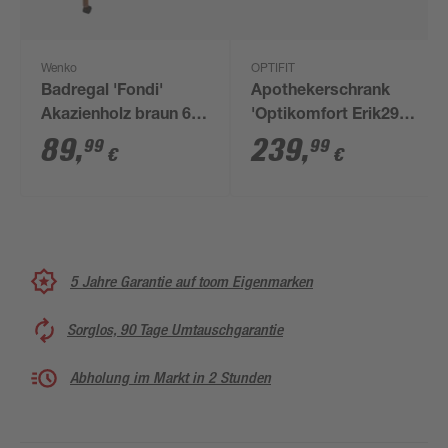
Wenko
OPTIFIT
Badregal 'Fondi'
Apothekerschrank
Akazienholz braun 65
'Optikomfort Erik290'
x 76,5 x 31 cm
eichefarben 30 x 211,8
89
,
239
,
99
99
€
€
x 58,4 cm
5 Jahre Garantie auf toom Eigenmarken
Sorglos, 90 Tage Umtauschgarantie
Abholung im Markt in 2 Stunden