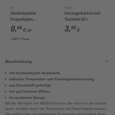
B1
toom
Abdeckplane
Umzugskarton mit
Polyethylen
Textfeld 65 l
transparent 4 x 5 m
0
,
3
,
06
99
€
€
/ m²
1,29 € / Pack
Beschreibung
mit hochwertigem Quarzwerk
inklusive Temperatur- und Feuchtigkeitsmessung
aus Kunststoff gefertigt
mit gut lesbaren Ziffern
im modernen Design
Mit der Wanduhr von MEBUS können Sie nicht nur die Uhrzeit
lesen, sondern auch die Temerpatur und Feuchtigkeit messen.
Sie verfügt über ein integriertes Quarzwerk und ist dank ihres