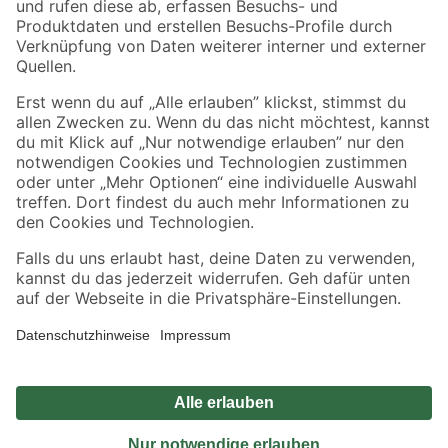
Sicher einkaufen
Jetzt die toom-App herunterladen
Alle Preisangaben in EUR inkl. gesetzl. MwSt.. Die dargestellten Angebote sind unter
Umständen nicht in allen Märkten verfügbar. Die angegebenen Verfügbarkeiten beziehen
sich auf den unter "Mein Markt" ausgewählten toom Baumarkt. Alle Angebote und
Produkte nur solange der Vorrat reicht.
*Paketversand ab 59 € versandkostenfrei, gilt nicht für Artikel mit Speditionsversand, hier
fallen zusätzliche Versandkosten an.
Datenschutz
Privatsphäre
Impressum
AGB
Nutzungsbedingungen
Widerrufsrecht
Vertrag widerrufen
Barrierefreiheit