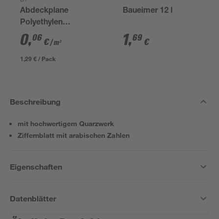
B1
Abdeckplane
Baueimer 12 l
Polyethylen
transparent 4 x 5 m
0
,
1
,
06
69
€
€
/ m²
1,29 € / Pack
Beschreibung
mit hochwertigem Quarzwerk
Ziffernblatt mit arabischen Zahlen
Eigenschaften
Datenblätter