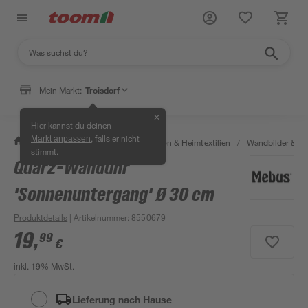
Mein Markt:
Troisdorf
✕
Hier kannst du deinen
, falls er nicht
Markt anpassen
/
Wohnen & Haushalt
/
Dekoration & Heimtextilien
/
Wandbilder & W
stimmt.
Quarz-Wanduhr
'Sonnenuntergang' Ø 30 cm
Produktdetails
| Artikelnummer
:
8550679
19
,
99
€
inkl. 19% MwSt.
Lieferung nach Hause