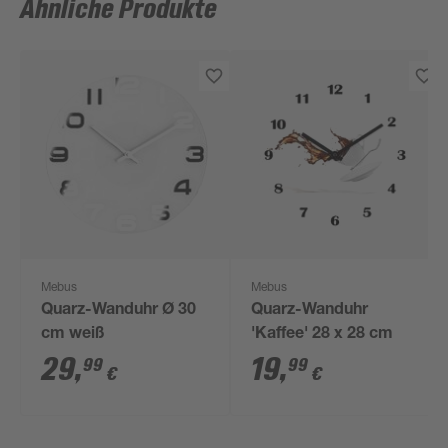
Ähnliche Produkte
Mebus
Mebus
Quarz-Wanduhr Ø 30
Quarz-Wanduhr
cm weiß
'Kaffee' 28 x 28 cm
29
,
19
,
99
99
€
€