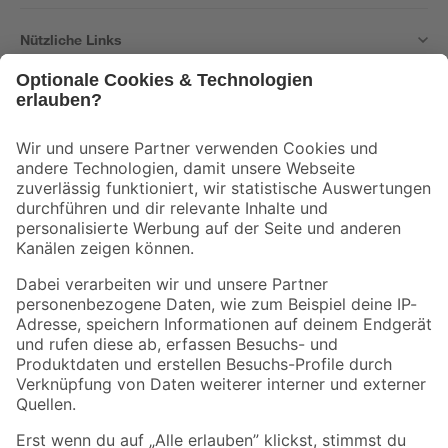
Nützliche Links
Bleib auf dem Laufenden mit unserem Newsletter
Der toom Newsletter: Keine Angebote und Aktionen mehr verpassen!
Zur Newsletter Anmeldung
Folge uns
Zahlungsarten
Versandarten
Sicher einkaufen