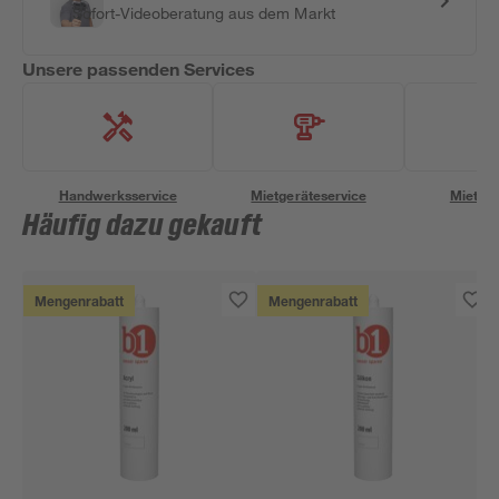
Sofort-Videoberatung aus dem Markt
Unsere passenden Services
Handwerksservice
Mietgeräteservice
Miettra
Häufig dazu gekauft
Mengenrabatt
Mengenrabatt