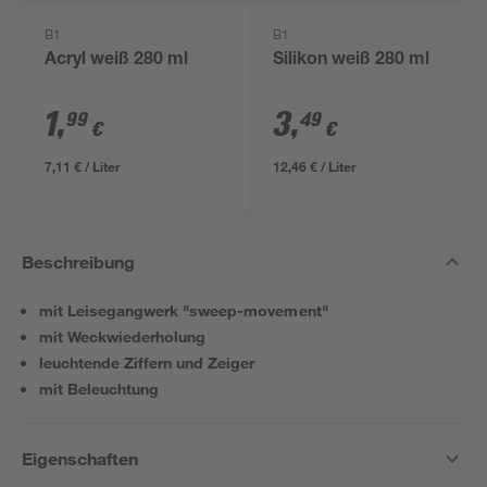
B1
B1
Acryl weiß 280 ml
Silikon weiß 280 ml
1
,
3
,
99
49
€
€
7,11 € / Liter
12,46 € / Liter
Beschreibung
mit Leisegangwerk "sweep-movement"
mit Weckwiederholung
leuchtende Ziffern und Zeiger
mit Beleuchtung
Eigenschaften