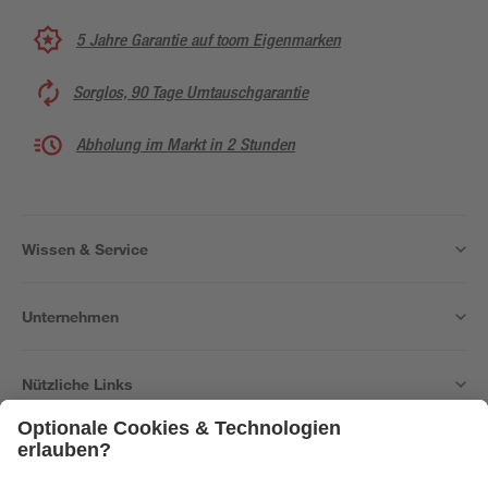
5 Jahre Garantie auf toom Eigenmarken
Sorglos, 90 Tage Umtauschgarantie
Abholung im Markt in 2 Stunden
Wissen & Service
Unternehmen
Nützliche Links
Bleib auf dem Laufenden mit unserem Newsletter