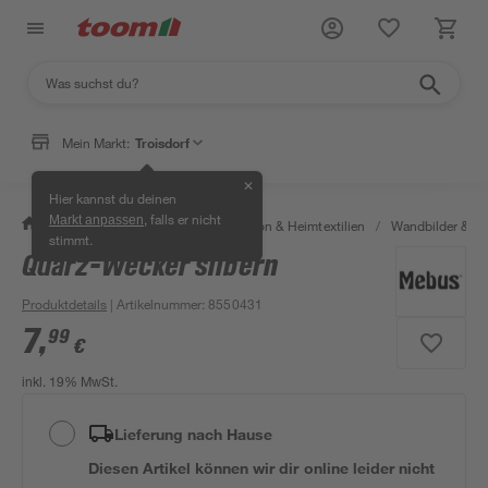
Mein Markt:
Troisdorf
✕
Hier kannst du deinen
, falls er nicht
Markt anpassen
/
Wohnen & Haushalt
/
Dekoration & Heimtextilien
/
Wandbilder & W
stimmt.
Quarz-Wecker silbern
Produktdetails
| Artikelnummer
:
8550431
7
,
99
€
inkl. 19% MwSt.
Lieferung nach Hause
Diesen Artikel können wir dir online leider nicht