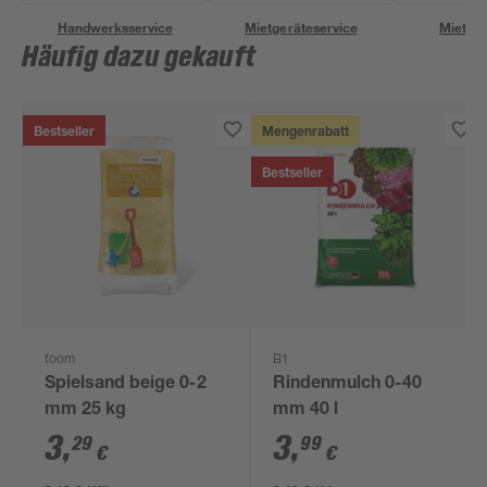
Handwerksservice
Mietgeräteservice
Miettra
Häufig dazu gekauft
Bestseller
Mengenrabatt
Bestseller
toom
B1
Spielsand beige 0-2
Rindenmulch 0-40
mm 25 kg
mm 40 l
3
,
3
,
29
99
€
€