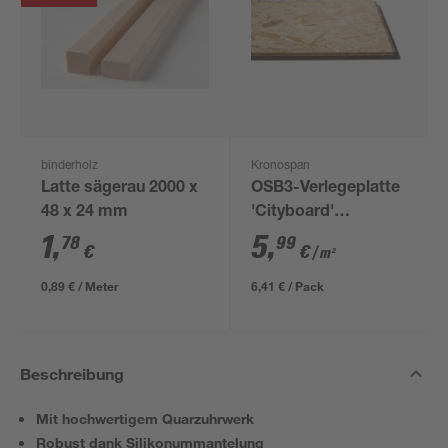
binderholz
Kronospan
Latte sägerau 2000 x
OSB3-Verlegeplatte
48 x 24 mm
'Cityboard'
ungeschliffen 1690 x
1
,
5
,
78
99
€
€
/ m²
634 x 12 mm
0,89 € / Meter
6,41 € / Pack
Beschreibung
Mit hochwertigem Quarzuhrwerk
Robust dank Silikonummantelung