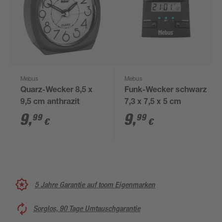
Mebus
Mebus
Quarz-Wecker 8,5 x
Funk-Wecker schwarz
9,5 cm anthrazit
7,3 x 7,5 x 5 cm
9
,
9
,
99
99
€
€
5 Jahre Garantie auf toom Eigenmarken
Sorglos, 90 Tage Umtauschgarantie