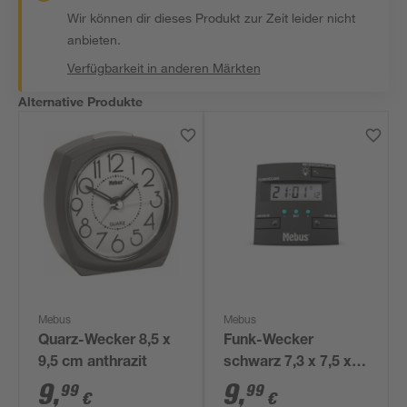
Wir können dir dieses Produkt zur Zeit leider nicht
anbieten.
Verfügbarkeit in anderen Märkten
Alternative Produkte
Mebus
Mebus
Quarz-Wecker 8,5 x
Funk-Wecker
9,5 cm anthrazit
schwarz 7,3 x 7,5 x 5
cm
9
,
9
,
99
99
€
€