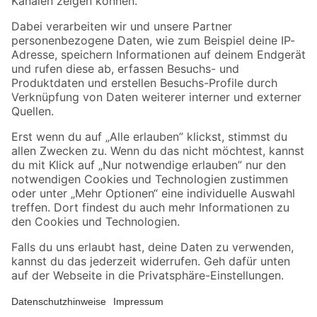
Folge uns
Zahlungsarten
Versandarten
Sicher einkaufen
Jetzt die toom-App herunterladen
Alle Preisangaben in EUR inkl. gesetzl. MwSt.. Die dargestellten Angebote sind unter
Umständen nicht in allen Märkten verfügbar. Die angegebenen Verfügbarkeiten beziehen
sich auf den unter "Mein Markt" ausgewählten toom Baumarkt. Alle Angebote und
Produkte nur solange der Vorrat reicht.
*Paketversand ab 59 € versandkostenfrei, gilt nicht für Artikel mit Speditionsversand, hier