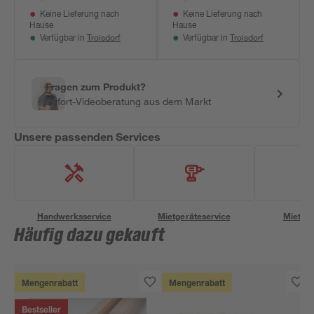
Keine Lieferung nach
Keine Lieferung nach
Hause
Hause
Troisdorf
Troisdorf
Verfügbar in
Verfügbar in
Fragen zum Produkt?
Sofort-Videoberatung aus dem Markt
Unsere passenden Services
Handwerksservice
Mietgeräteservice
Miettra
Häufig dazu gekauft
Mengenrabatt
Mengenrabatt
Bestseller