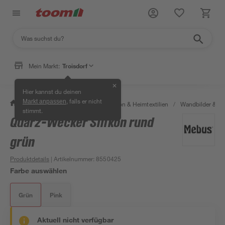
Mein Markt:
Troisdorf
✕
Hier kannst du deinen
, falls er nicht
Markt anpassen
/
Wohnen & Haushalt
/
Dekoration & Heimtextilien
/
Wandbilder & W
stimmt.
Quarz-Wecker Silikon rund
grün
Produktdetails
| Artikelnummer
:
8550425
Farbe auswählen
Grün
Pink
Aktuell nicht verfügbar