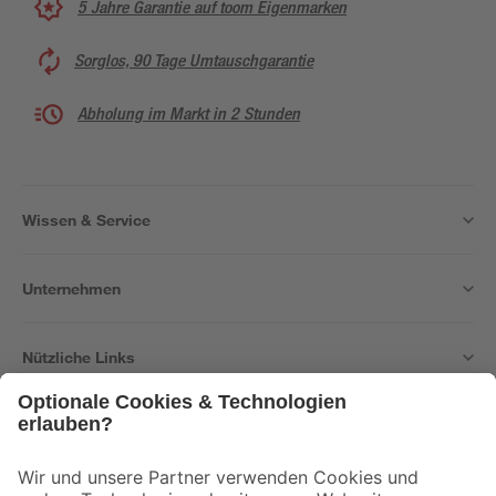
5 Jahre Garantie auf toom Eigenmarken
Sorglos, 90 Tage Umtauschgarantie
Abholung im Markt in 2 Stunden
Wissen & Service
Unternehmen
Nützliche Links
Bleib auf dem Laufenden mit unserem Newsletter
Der toom Newsletter: Keine Angebote und Aktionen mehr verpassen!