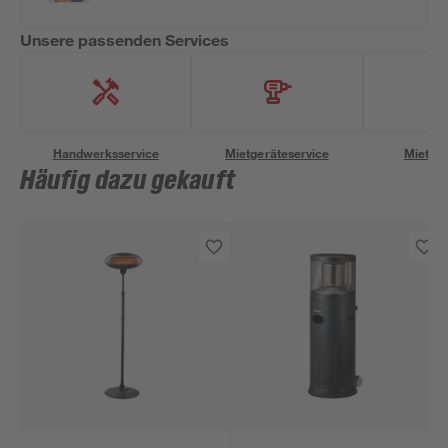
Unsere passenden Services
Handwerksservice
Mietgeräteservice
Miettra
Häufig dazu gekauft