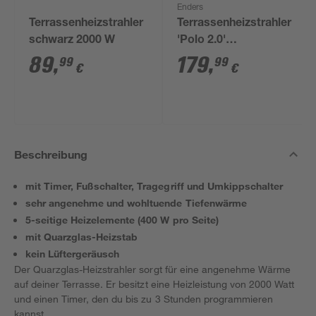
Enders
Terrassenheizstrahler
Terrassenheizstrahler
schwarz 2000 W
'Polo 2.0'
mattschwarz 6 kW Ø
89
,
179
,
99
99
€
€
49 x 115 cm
Beschreibung
mit Timer, Fußschalter, Tragegriff und Umkippschalter
sehr angenehme und wohltuende Tiefenwärme
5-seitige Heizelemente (400 W pro Seite)
mit Quarzglas-Heizstab
kein Lüftergeräusch
Der Quarzglas-Heizstrahler sorgt für eine angenehme Wärme
auf deiner Terrasse. Er besitzt eine Heizleistung von 2000 Watt
und einen Timer, den du bis zu 3 Stunden programmieren
kannst.