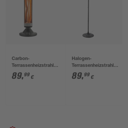
Carbon-
Halogen-
Terrassenheizstrahler
Terrassenheizstrahler
800-900 W
1500 W
89
,
89
,
99
99
€
€