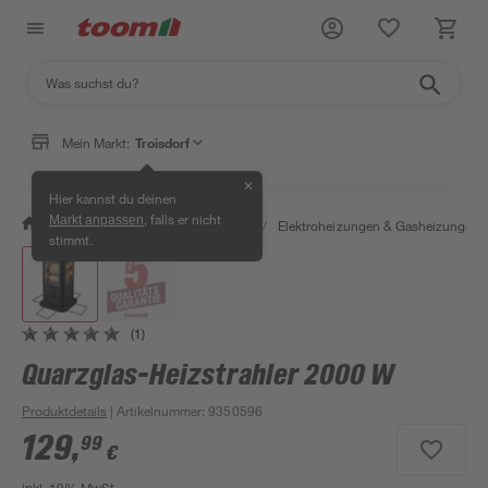
Mein Markt:
Troisdorf
✕
Hier kannst du deinen
, falls er nicht
Markt anpassen
/
Bauen & Renovieren
/
Heizen
/
Elektroheizungen & Gasheizungen
stimmt.
(1)
Quarzglas-Heizstrahler 2000 W
Produktdetails
| Artikelnummer
:
9350596
129
,
99
€