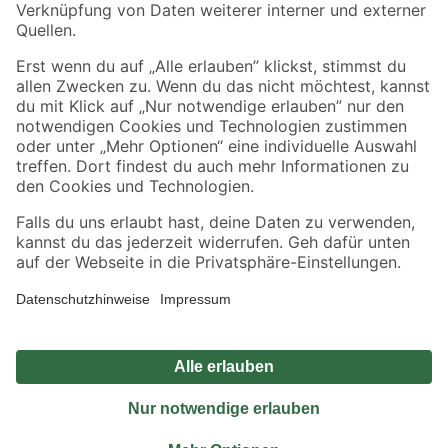
Sicher einkaufen
Jetzt die toom-App herunterladen
Alle Preisangaben in EUR inkl. gesetzl. MwSt.. Die dargestellten Angebote sind unter
Umständen nicht in allen Märkten verfügbar. Die angegebenen Verfügbarkeiten beziehen
sich auf den unter "Mein Markt" ausgewählten toom Baumarkt. Alle Angebote und
Produkte nur solange der Vorrat reicht.
*Paketversand ab 59 € versandkostenfrei, gilt nicht für Artikel mit Speditionsversand, hier
fallen zusätzliche Versandkosten an.
Datenschutz
Privatsphäre
Impressum
AGB
Nutzungsbedingungen
Widerrufsrecht
Vertrag widerrufen
Barrierefreiheit