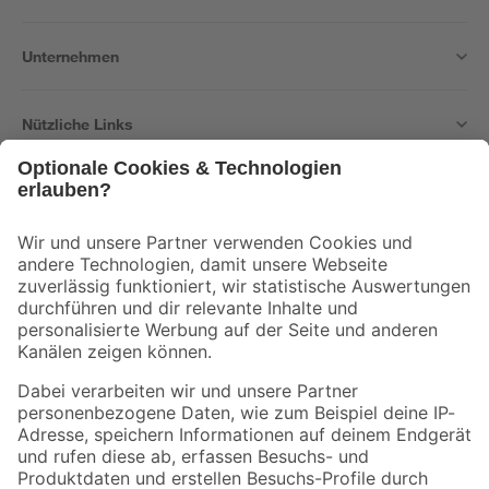
Unternehmen
Nützliche Links
Bleib auf dem Laufenden mit unserem Newsletter
Der toom Newsletter: Keine Angebote und Aktionen mehr verpassen!
Zur Newsletter Anmeldung
Folge uns
Zahlungsarten
Versandarten