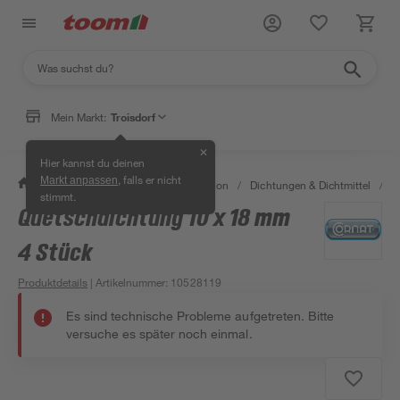
Mein Markt:
Troisdorf
✕
Hier kannst du deinen
, falls er nicht
Markt anpassen
/
Bad & Sanitär
/
Sanitärinstallation
/
Dichtungen & Dichtmittel
/
D
stimmt.
Quetschdichtung 10 x 18 mm
4 Stück
Produktdetails
| Artikelnummer
:
10528119
Es sind technische Probleme aufgetreten. Bitte
versuche es später noch einmal.