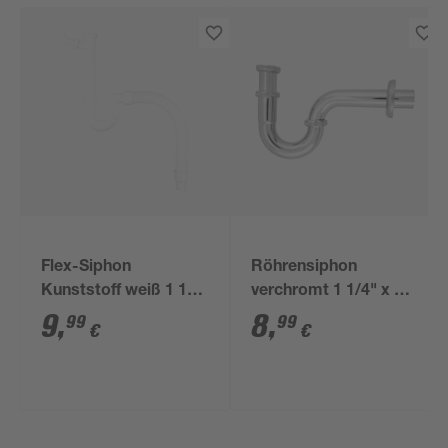
Flex-Siphon
Röhrensiphon
Kunststoff weiß 1 1/2'
verchromt 1 1/4" x 32
x 40/50 mm
mm
9
,
8
,
99
99
€
€