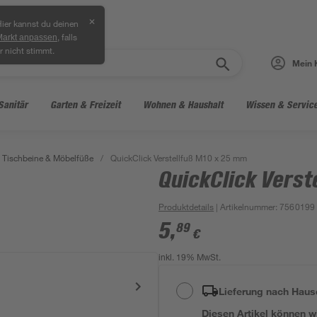
✕
ier kannst du deinen
, falls
Markt anpassen
r nicht stimmt.
Mein 
Sanitär
Garten & Freizeit
Wohnen & Haushalt
Wissen & Servic
Tischbeine & Möbelfüße
/
QuickClick Verstellfuß M10 x 25 mm
QuickClick Vers
Produktdetails
| Artikelnummer
:
7560199
5
,
89
€
inkl. 19% MwSt.
Lieferung nach Haus
Diesen Artikel können wir