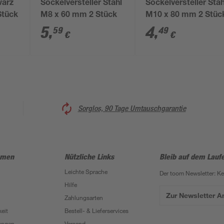
warz
Sockelversteller Stahl
Sockelversteller Stah
Stück
M8 x 60 mm 2 Stück
M10 x 80 mm 2 Stüc
5
,
4
,
59
49
€
€
Sorglos, 90 Tage Umtauschgarantie
hmen
Nützliche Links
Bleib auf dem Lauf
Leichte Sprache
Der toom Newsletter: K
Hilfe
Zur Newsletter 
Zahlungsarten
eit
Bestell- & Lieferservices
ungen
Versand