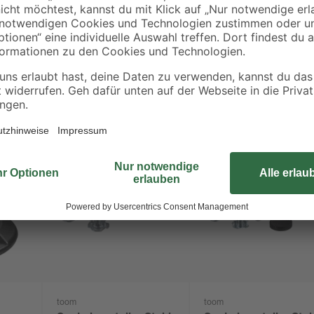
toom
toom