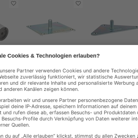
Wagner
Wagner
e
Anschraubplatte
Anschraubplatte
Metall 90 x 90 x 2,4
Metall M10 140 x 80
 Ø 50
mm
mm
9
,
8
,
29
89
€
€