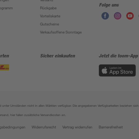
Folge uns
Programm
Rückgabe
Vorteilskarte
Gutscheine
Verkaufsoffene Sonntage
rten
Sicher einkaufen
Jetzt die toom-App
sind unter Umständen nicht in allen Märkten verfügbar. Die angegebenen Verfügbarkeiten beziehen s
ersand, hier fallen zusätzliche Versandkosten an.
gsbedingungen
Widerrufsrecht
Vertrag widerrufen
Barrierefreiheit