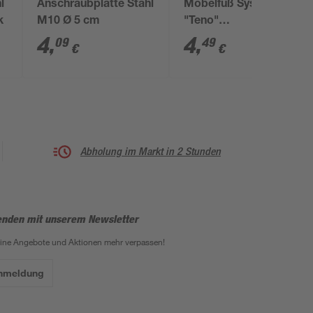
l
Anschraubplatte Stahl
Möbelfuß Systemrohr
k
M10 Ø 5 cm
"Teno"
aluminiumfarben Ø 30
4
,
4
,
09
49
€
€
x 297 mm
Abholung im Markt in 2 Stunden
enden mit unserem Newsletter
eine Angebote und Aktionen mehr verpassen!
Anmeldung