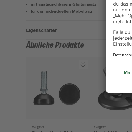
mit austauschbarem Gleiteinsatz
für den individuellen Möbelbau
Eigenschaften
Ähnliche Produkte
Wagner
Wagner