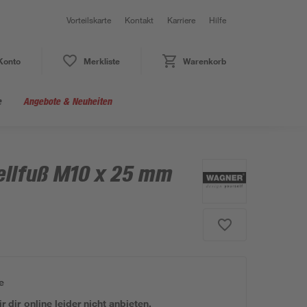
Vorteilskarte
Kontakt
Karriere
Hilfe
Konto
Merkliste
Warenkorb
e
Angebote & Neuheiten
tellfuß M10 x 25 mm
e
 dir online leider nicht anbieten.