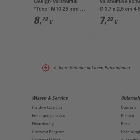
Design-Verstellfuß
Verstellfüße sch
"Teno" M10 25 mm 4
Ø 3,7 x 2,5 cm 4 
Stück
8
,
7
,
79
29
€
€
5 Jahre Garantie auf toom Eigenmarken
Wissen & Service
Unterne
Handwerksservice
Über uns
Entsorgungsservice
Karriere
Finanzierung
Presse
Übersicht Ratgeber
Nachhaltigk
Übersicht Märkte
Auszeichn