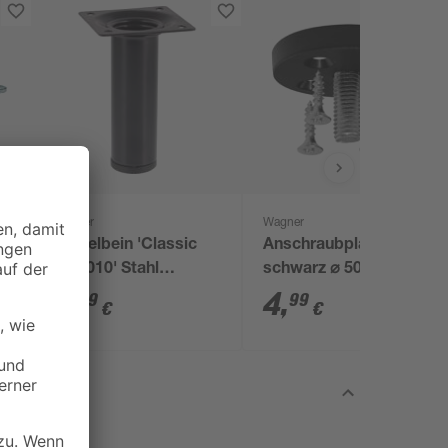
Wagner
Wagner
Möbelbein 'Classic
Anschraubplatten
ST 1010' Stahl
schwarz ⌀ 50 mm 4
schwarz Ø 30 x 100
Stück
2
,
4
,
99
99
€
€
mm