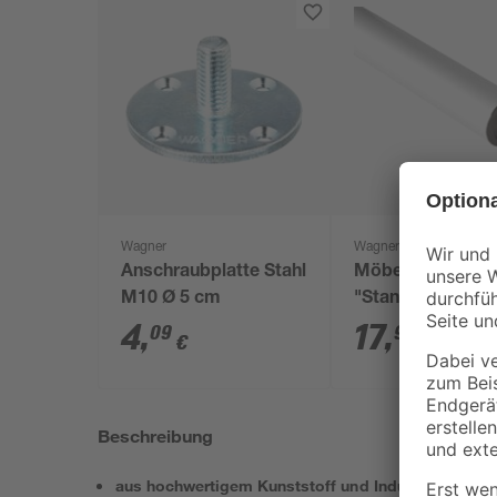
Wagner
Wagner
Anschraubplatte Stahl
Möbelfuß S-Säul
M10 Ø 5 cm
"Standard’s"
aluminiumfarben
4
,
17
,
09
99
€
€
x 929 mm
Beschreibung
aus hochwertigem Kunststoff und Industriestahl