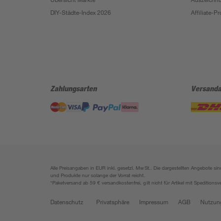
DIY-Städte-Index 2026
Affiliate-
Zahlungsarten
Versanda
Alle Preisangaben in EUR inkl. gesetzl. MwSt.. Die dargestellten Angebote 
und Produkte nur solange der Vorrat reicht.
*Paketversand ab 59 € versandkostenfrei, gilt nicht für Artikel mit Speditionsv
Datenschutz
Privatsphäre
Impressum
AGB
Nutzun