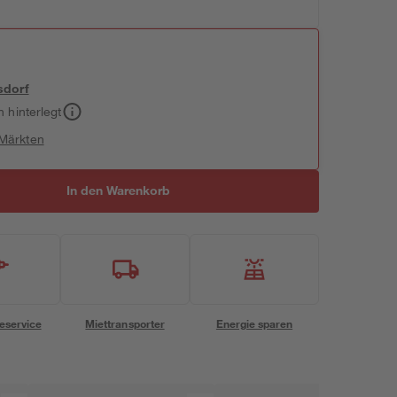
sdorf
h hinterlegt
 Märkten
In den Warenkorb
eservice
Miettransporter
Energie sparen