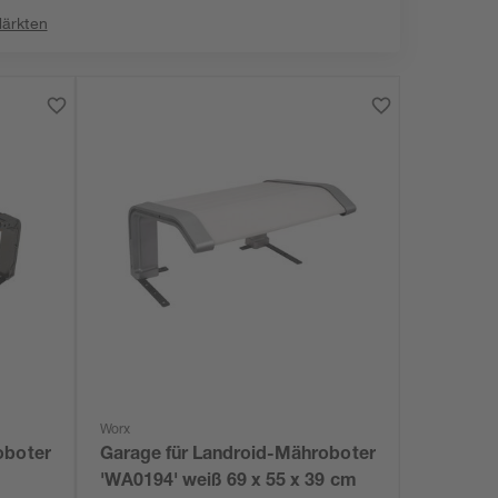
Märkten
Worx
oboter
Garage für Landroid-Mähroboter
'WA0194' weiß 69 x 55 x 39 cm