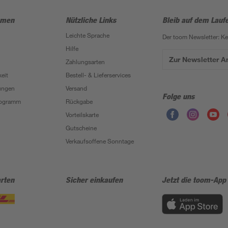
hmen
Nützliche Links
Bleib auf dem Lauf
Leichte Sprache
Der toom Newsletter: K
Hilfe
Zur Newsletter 
Zahlungsarten
eit
Bestell- & Lieferservices
ungen
Versand
Folge uns
Programm
Rückgabe
Vorteilskarte
Gutscheine
Verkaufsoffene Sonntage
rten
Sicher einkaufen
Jetzt die toom-App