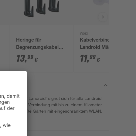
Worx
Heringe für
Kabelverbinder für
Begrenzungskabel
Landroid Mähroboter
'Landroid'
'WA0198' 5 Stk.
13
,
11
,
99
99
€
€
Mähroboter 'Landroid' eignet sich für alle Landroid
e und kostante Verbindung mit bis zu einem Kilometer
h daher für große Gärten mit eingeschränktem WLAN.