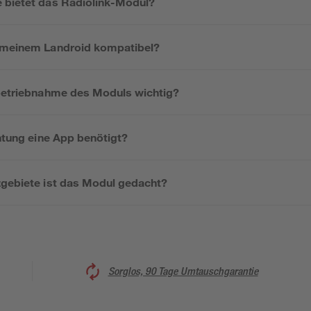
 bietet das Radiolink-Modul?
t meinem Landroid kompatibel?
nbetriebnahme des Moduls wichtig?
chtung eine App benötigt?
zgebiete ist das Modul gedacht?
Sorglos, 90 Tage Umtauschgarantie