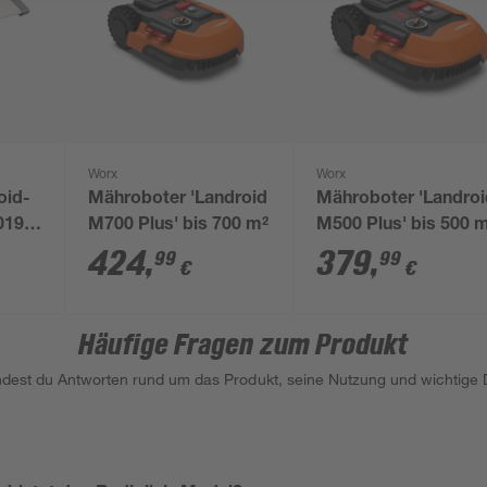
Worx
Worx
oid-
Mähroboter 'Landroid
Mähroboter 'Landro
0194'
M700 Plus' bis 700 m²
M500 Plus' bis 500 
9 cm
424
,
379
,
99
99
€
€
Häufige Fragen zum Produkt
indest du Antworten rund um das Produkt, seine Nutzung und wichtige D