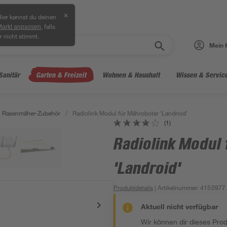
✕
ier kannst du deinen
, falls
Markt anpassen
r nicht stimmt.
Mein 
Sanitär
Garten & Freizeit
Wohnen & Haushalt
Wissen & Servic
Rasenmäher-Zubehör
/
Radiolink Modul für Mähroboter 'Landroid'
(1)
Radiolink Modul
'Landroid'
Produktdetails
| Artikelnummer
:
4150977
Aktuell nicht verfügbar
Wir können dir dieses Produ