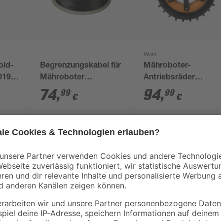
Worx
oid-
Begrenzungskabel für
Mähroboter-
0194'
Mähroboter
Antriebsräder
9 cm
'Landroid'
'Landroid' rutschfest
74
,
94
,
99
99
€
€
2 Stück
Das WORX Radiolink-Modul für den 
Roboter und ermöglich eine stabil
e Verbindung
Reichweite. Das Modul eignet sic