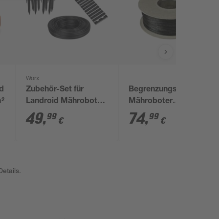
Worx
id
Zubehör-Set für
Begrenzungskabel für
m²
Landroid Mähroboter
Mähroboter
'WA0183'
'Landroid'
49
,
74
,
99
99
€
€
etails.