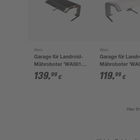
Worx
Worx
Garage für Landroid-
Garage für Landr
Mähroboter 'WA0810'
Mähroboter 'WA
schwarz
weiß 69 x 55 x 3
139
,
119
,
99
99
€
€
Hier f