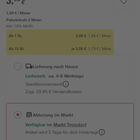
3
,
€
1,99 € / Meter
Paketinhalt:
2 Meter
inkl. 19% MwSt.
Ab
1
St.
3,98 €
1,99 €
/
Meter
Ab
15
St.
je
3,58 €
1,79 €
/
Meter
Lieferung nach Hause
Lieferzeit:
ca. 4-8 Werktage
Speditionsversand
Zzgl. 29,95 € Versandkosten
Abholung im Markt
Verfügbar
im
Markt
Troisdorf
Artikel wird 3 Tage für dich hinterlegt