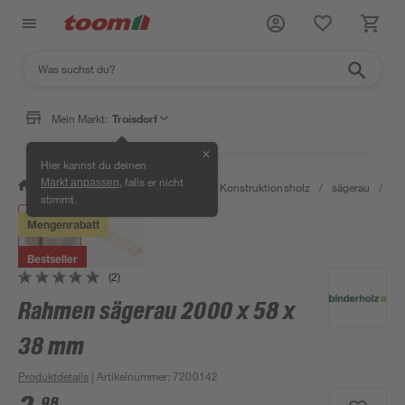
Mein Markt:
Troisdorf
✕
Hier kannst du deinen
, falls er nicht
Markt anpassen
/
Bauen & Renovieren
/
Holz
/
Konstruktionsholz
/
sägerau
/
Ra
stimmt.
Mengenrabatt
Bestseller
(2)
Rahmen sägerau 2000 x 58 x
38 mm
Produktdetails
| Artikelnummer
:
7200142
98