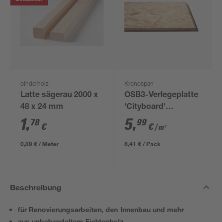
binderholz
Kronospan
Latte sägerau 2000 x
OSB3-Verlegeplatte
48 x 24 mm
'Cityboard'
ungeschliffen 1690 x
1
,
5
,
78
99
€
€
/ m²
634 x 12 mm
0,89 € / Meter
6,41 € / Pack
Beschreibung
für Renovierungsarbeiten, den Innenbau und mehr
aus unbehandeltem Fichtenholz