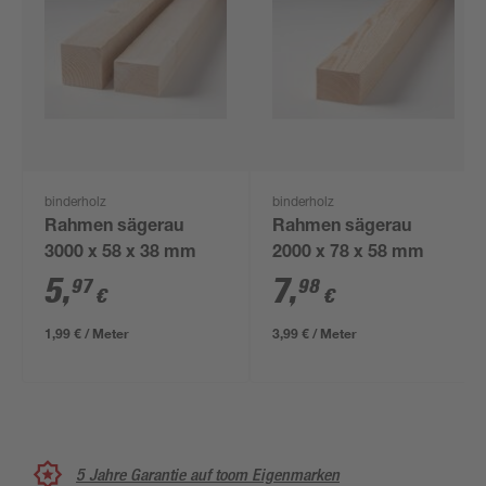
binderholz
binderholz
Rahmen sägerau
Rahmen sägerau
3000 x 58 x 38 mm
2000 x 78 x 58 mm
5
,
7
,
97
98
€
€
1,99 € / Meter
3,99 € / Meter
5 Jahre Garantie auf toom Eigenmarken