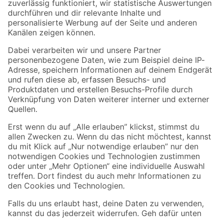
Zur Newsletter Anmeldung
Folge uns
Zahlungsarten
Versandarten
Sicher einkaufen
Jetzt die toom-App herunterladen
Alle Preisangaben in EUR inkl. gesetzl. MwSt.. Die dargestellten Angebote sind unter