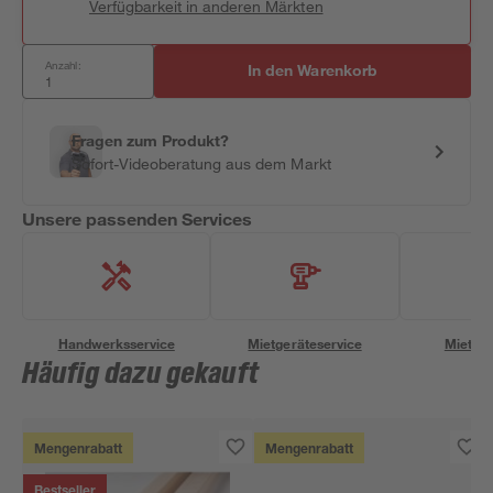
Verfügbarkeit in anderen Märkten
Anzahl:
In den Warenkorb
Fragen zum Produkt?
Sofort-Videoberatung aus dem Markt
Unsere passenden Services
Handwerksservice
Mietgeräteservice
Miettra
Häufig dazu gekauft
Mengenrabatt
Mengenrabatt
Bestseller