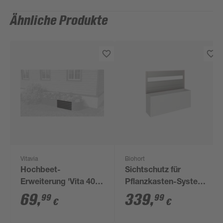
Ähnliche Produkte
Vitavia
Biohort
Hochbeet-
Sichtschutz für
Erweiterung 'Vita 401
Pflanzkasten-System
Stretched' 80 x 40 cm
'Belvedere' quarzgrau
69
,
339
,
99
99
€
€
schwarz
Gr. 200