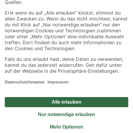
Sicher einkaufen
Jetzt die toom-App herunterladen
Alle Preisangaben in EUR inkl. gesetzl. MwSt.. Die dargestellten Angebote sind unter
Umständen nicht in allen Märkten verfügbar. Die angegebenen Verfügbarkeiten beziehen
sich auf den unter "Mein Markt" ausgewählten toom Baumarkt. Alle Angebote und
Produkte nur solange der Vorrat reicht.
*Paketversand ab 59 € versandkostenfrei, gilt nicht für Artikel mit Speditionsversand, hier
fallen zusätzliche Versandkosten an.
Datenschutz
Privatsphäre
Impressum
AGB
Nutzungsbedingungen
Widerrufsrecht
Vertrag widerrufen
Barrierefreiheit
© 2026 toom Baumarkt GmbH