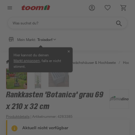
Mein Markt:
Troisdorf
✕
Hier kannst du deinen
, falls er nicht
Markt anpassen
/
Garten & Freizeit
/
Anzucht, Gewächshäuser & Hochbeete
/
Hochbe
stimmt.
Rankkasten 'Botanica' grau 69
x 210 x 32 cm
Produktdetails
| Artikelnummer
:
4283385
Aktuell nicht verfügbar