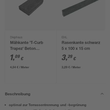
Diephaus
EHL
Mähkante 'T-Curb
Rasenkante schwarz
Trapez' Beton
5 x 100 x 15 cm
anthrazit 24 x 12 x 4
1
,
3
,
09
29
€
€
cm
4,54 € / Meter
3,29 € / Meter
Beschreibung
optimal zur Terrassentrennung und -begrünung