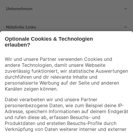
Unternehmen
Nützliche Links
Bleib auf dem Laufenden mit unserem Newsletter
Der toom Newsletter: Keine Angebote und Aktionen mehr verpassen!
Zur Newsletter Anmeldung
Folge uns
Zahlungsarten
Versandarten