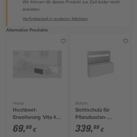
Wir können dir dieses Produkt zur Zeit leider nicht
anbieten.
Verfügbarkeit in anderen Märkten
Alternative Produkte
Vitavia
Biohort
Hochbeet-
Sichtschutz für
Erweiterung 'Vita 401
Pflanzkasten-
Stretched' 80 x 40
System 'Belvedere'
69
,
339
,
99
99
€
€
cm schwarz
quarzgrau Gr. 200