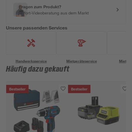
Fragen zum Produkt?
Sofort-Videoberatung aus dem Markt
Unsere passenden Services
Handwerksservice
Mietgeräteservice
Miettra
Häufig dazu gekauft
Bestseller
Bestseller