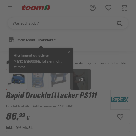
Mein Markt:
Troisdorf
✕
Hier kannst du deinen
, falls er nicht
Markt anpassen
/
Werkstatt & Maschinen
/
Elektrowerkzeuge
/
Tacker & Druckluftnagl
stimmt.
+
2
Rapid Drucklufttacker PS111
Produktdetails
| Artikelnummer
:
1500860
86
,
99
€
inkl. 19% MwSt.