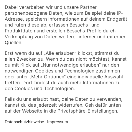
Zahlungsarten
Versandarten
Sicher einkaufen
Jetzt die toom-App herunterladen
Alle Preisangaben in EUR inkl. gesetzl. MwSt.. Die dargestellten Angebote sind unter
Umständen nicht in allen Märkten verfügbar. Die angegebenen Verfügbarkeiten beziehen
sich auf den unter "Mein Markt" ausgewählten toom Baumarkt. Alle Angebote und
Produkte nur solange der Vorrat reicht.
*Paketversand ab 59 € versandkostenfrei, gilt nicht für Artikel mit Speditionsversand, hier
fallen zusätzliche Versandkosten an.