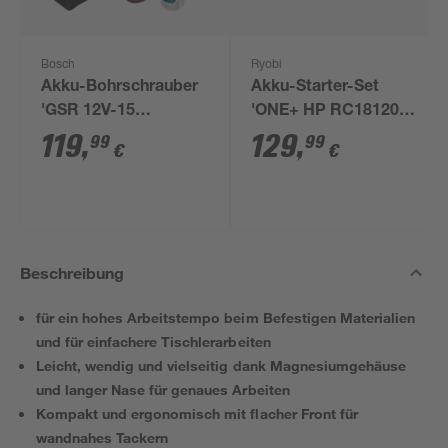
Bosch
Ryobi
Akku-Bohrschrauber
Akku-Starter-Set
'GSR 12V-15
'ONE+ HP RC18120-
Professional' mit 2
150X' 18 V 5,0 Ah mit
119
,
129
,
99
99
€
€
Akkus, Tasche und
Akku und Ladegerät
Zubehörset
Beschreibung
für ein hohes Arbeitstempo beim Befestigen Materialien
und für einfachere Tischlerarbeiten
Leicht, wendig und vielseitig dank Magnesiumgehäuse
und langer Nase für genaues Arbeiten
Kompakt und ergonomisch mit flacher Front für
wandnahes Tackern